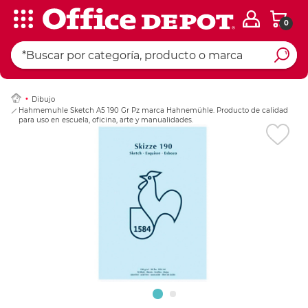
0
Ingresar Codigo Pos
Dibujo
Hahmemuhle Sketch A5 190 Gr Pz marca Hahnemühle. Producto de calidad
para uso en escuela, oficina, arte y manualidades.