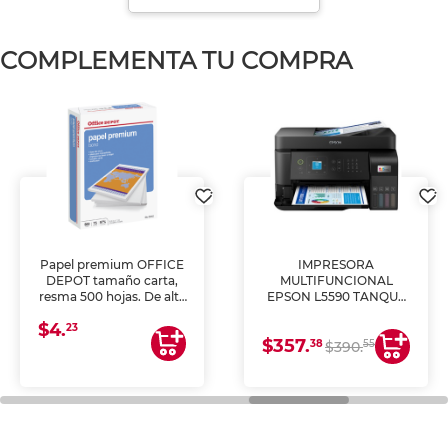
COMPLEMENTA TU COMPRA
Papel premium OFFICE
IMPRESORA
DEPOT tamaño carta,
MULTIFUNCIONAL
resma 500 hojas. De alta
EPSON L5590 TANQUE
blancura y acabado
DE TINTA (IMPRIME,
$4.
uniforme, ideal para
COPIA Y ESCANEA)
23
$357.
impresoras de inyección
38
55
$390.
de tinta y láser,
fotocopiadoras y uso
general de oficina.