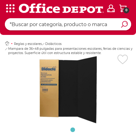
0
Ingresar Codigo Pos
Reglas y escolares
Didácticos
Mampara de 36×48 pulgadas para presentaciones escolares, ferias de ciencias y
proyectos. Superficie útil con estructura estable y resistente.