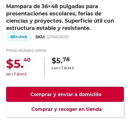
Mampara de 36×48 pulgadas para
presentaciones escolares, ferias de
ciencias y proyectos. Superficie útil con
estructura estable y resistente.
SKU:
1214003010
En stock
Precio exclusivo online:
78
$5.
$5.
40
con I.T.B.M.S
sin I.T.B.M.S
Comprar y enviar a domicilio
Comprar y recoger en tienda