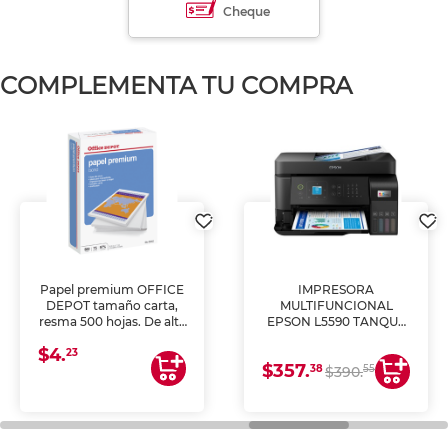
Cheque
COMPLEMENTA TU COMPRA
Papel premium OFFICE
IMPRESORA
DEPOT tamaño carta,
MULTIFUNCIONAL
resma 500 hojas. De alta
EPSON L5590 TANQUE
blancura y acabado
DE TINTA (IMPRIME,
$4.
uniforme, ideal para
COPIA Y ESCANEA)
23
$357.
impresoras de inyección
38
55
$390.
de tinta y láser,
fotocopiadoras y uso
general de oficina.