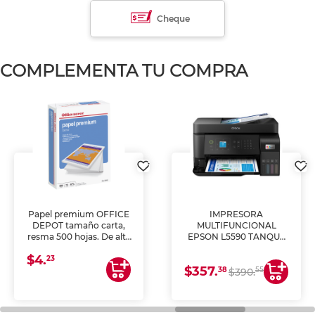
Cheque
COMPLEMENTA TU COMPRA
Papel premium OFFICE
IMPRESORA
DEPOT tamaño carta,
MULTIFUNCIONAL
resma 500 hojas. De alta
EPSON L5590 TANQUE
blancura y acabado
DE TINTA (IMPRIME,
$4.
uniforme, ideal para
COPIA Y ESCANEA)
23
$357.
impresoras de inyección
38
55
$390.
de tinta y láser,
fotocopiadoras y uso
general de oficina.