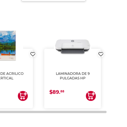
DE ACRILICO
LAMINADORA DE 9
Pap
ERTICAL
PULGADAS HP
DE
resm
b
$89.
$4.
un
88
2
impre
tinta 
y us