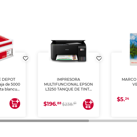
E DEPOT
IMPRESORA
MARCO 
aja de 5000
MULTIFUNCIONAL EPSON
V
lta blancura
L3250 TANQUE DE TINTA
 impresoras
(IMPRIME, COPIA Y
$5.
 Ideal para
ESCANEA)
24
$196.
88
61
lto volumen
$238.
negocios.