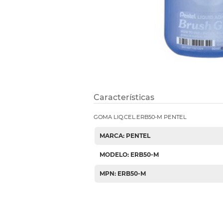
Etiquetas i
Refuerzos 
Características
GOMA LIQ.CEL.ERB50-M PENTEL
MARCA: PENTEL
MODELO: ERB50-M
MPN: ERB50-M