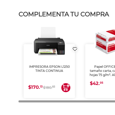
COMPLEMENTA TU COMPRA
IMPRESORA EPSON L1250
Papel OFFIC
TINTA CONTINUA
tamaño carta, c
hojas 75 g/m². A
y opacidad para
$42.
láser e inkjet.
05
$170.
13
83
$180.
impresión de a
en oficinas y 