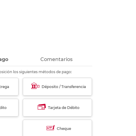
ás
ás
ás
ás
ago
Comentarios
sición los siguientes métodos de pago:
trega
Déposito / Transferencia
dito
Tarjeta de Débito
Cheque