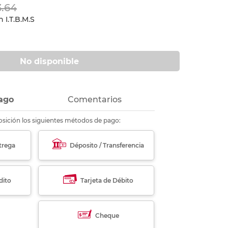
3.64
ás
ás
ás
ás
 I.T.B.M.S
No disponible
ago
Comentarios
sición los siguientes métodos de pago:
trega
Déposito / Transferencia
dito
Tarjeta de Débito
Cheque