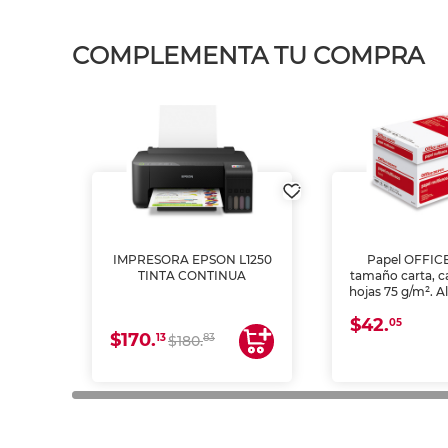
COMPLEMENTA TU COMPRA
IMPRESORA EPSON L1250
Papel OFFIC
TINTA CONTINUA
tamaño carta, c
hojas 75 g/m². A
y opacidad para
$42.
láser e inkjet.
05
$170.
13
83
$180.
impresión de a
en oficinas y 