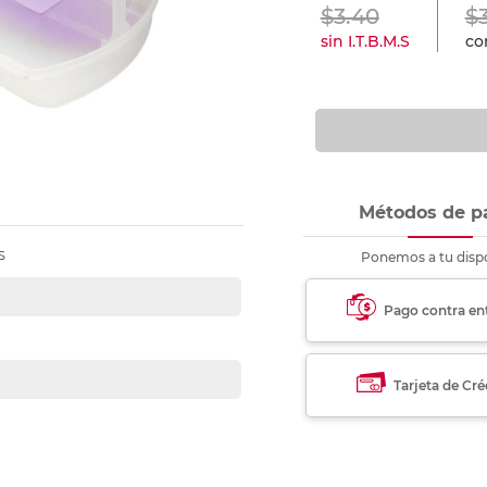
nkjet y láser
$3.40
$
Ver más
Ver más
Ver más
Ver m
Ver m
Ver m
Ver m
para carpeta
sin I.T.B.M.S
con
Ver más
Métodos de p
S
Ponemos a tu dispo
Pago contra en
Tarjeta de Cré