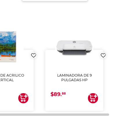
DE ACRILICO
LAMINADORA DE 9
Pap
ERTICAL
PULGADAS HP
DE
resm
b
$89.
$4.
un
88
2
impre
tinta 
y us