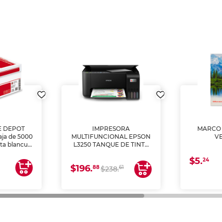
E DEPOT
IMPRESORA
MARCO 
aja de 5000
MULTIFUNCIONAL EPSON
V
lta blancura
L3250 TANQUE DE TINTA
 impresoras
(IMPRIME, COPIA Y
$5.
 Ideal para
ESCANEA)
24
$196.
88
61
lto volumen
$238.
negocios.