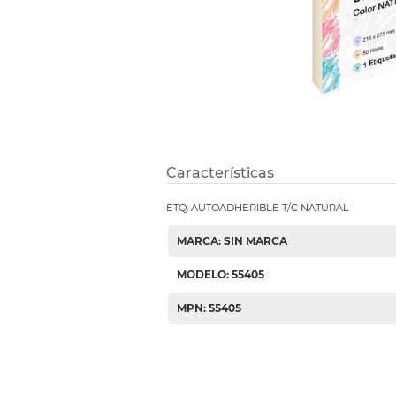
Etiquetas i
Refuerzos 
Características
ETQ. AUTOADHERIBLE T/C NATURAL
MARCA: SIN MARCA
MODELO: 55405
MPN: 55405