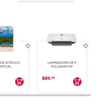
DE ACRILICO
LAMINADORA DE 9
Pap
ERTICAL
PULGADAS HP
DE
resm
b
$89.
$4.
un
88
2
impre
tinta 
y us