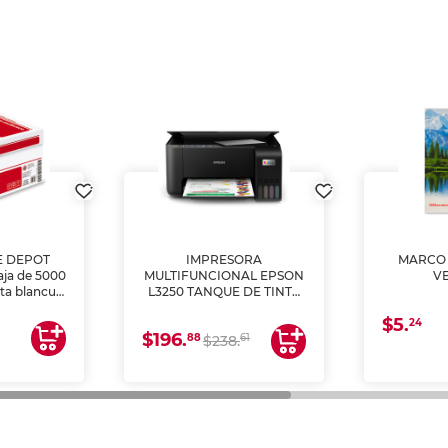
E DEPOT
IMPRESORA
MARCO 
aja de 5000
MULTIFUNCIONAL EPSON
V
lta blancura
L3250 TANQUE DE TINTA
 impresoras
(IMPRIME, COPIA Y
$5.
 Ideal para
ESCANEA)
24
$196.
88
61
lto volumen
$238.
negocios.