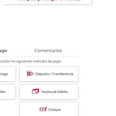
ás
ás
ás
ás
ago
Comentarios
sición los siguientes métodos de pago:
trega
Déposito / Transferencia
dito
Tarjeta de Débito
Cheque