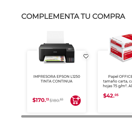
COMPLEMENTA TU COMPRA
IMPRESORA EPSON L1250
Papel OFFIC
TINTA CONTINUA
tamaño carta, c
hojas 75 g/m². A
y opacidad para
$42.
láser e inkjet.
05
$170.
13
83
$180.
impresión de a
en oficinas y 