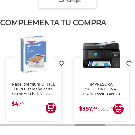
Cheque
COMPLEMENTA TU COMPRA
Papel premium OFFICE
IMPRESORA
DEPOT tamaño carta,
MULTIFUNCIONAL
resma 500 hojas. De alta
EPSON L5590 TANQUE
blancura y acabado
DE TINTA (IMPRIME,
$4.
uniforme, ideal para
COPIA Y ESCANEA)
23
$357.
impresoras de inyección
38
55
$390.
de tinta y láser,
fotocopiadoras y uso
general de oficina.