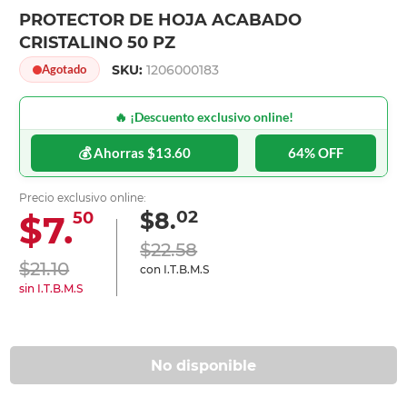
PROTECTOR DE HOJA ACABADO
CRISTALINO 50 PZ
SKU:
1206000183
Agotado
🔥 ¡Descuento exclusivo online!
💰 Ahorras $13.60
64% OFF
Precio exclusivo online:
02
$8.
$7.
50
$22.58
$21.10
con I.T.B.M.S
sin I.T.B.M.S
No disponible