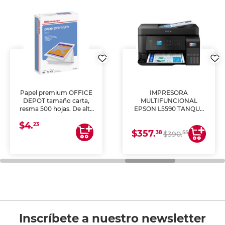
Papel premium OFFICE
IMPRESORA
DEPOT tamaño carta,
MULTIFUNCIONAL
resma 500 hojas. De alta
EPSON L5590 TANQUE
blancura y acabado
DE TINTA (IMPRIME,
$4.
uniforme, ideal para
COPIA Y ESCANEA)
23
$357.
impresoras de inyección
38
55
$390.
de tinta y láser,
fotocopiadoras y uso
general de oficina.
Inscríbete a nuestro newsletter