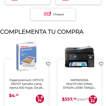
Cheque
COMPLEMENTA TU COMPRA
Papel premium OFFICE
IMPRESORA
DEPOT tamaño carta,
MULTIFUNCIONAL
resma 500 hojas. De alta
EPSON L5590 TANQUE
blancura y acabado
DE TINTA (IMPRIME,
$4.
uniforme, ideal para
COPIA Y ESCANEA)
23
$357.
impresoras de inyección
38
55
$390.
de tinta y láser,