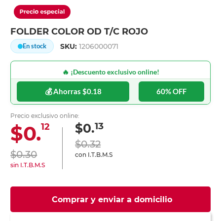
FOLDER COLOR OD T/C ROJO
SKU:
1206000071
En stock
🔥 ¡Descuento exclusivo online!
💰 Ahorras $0.18
60% OFF
Precio exclusivo online:
13
$0.
$0.
12
$0.32
$0.30
con I.T.B.M.S
sin I.T.B.M.S
Comprar y enviar a domicilio