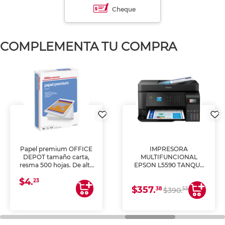
Cheque
COMPLEMENTA TU COMPRA
Papel premium OFFICE
IMPRESORA
DEPOT tamaño carta,
MULTIFUNCIONAL
resma 500 hojas. De alta
EPSON L5590 TANQUE
blancura y acabado
DE TINTA (IMPRIME,
$4.
uniforme, ideal para
COPIA Y ESCANEA)
23
$357.
impresoras de inyección
38
55
$390.
de tinta y láser,
fotocopiadoras y uso
general de oficina.