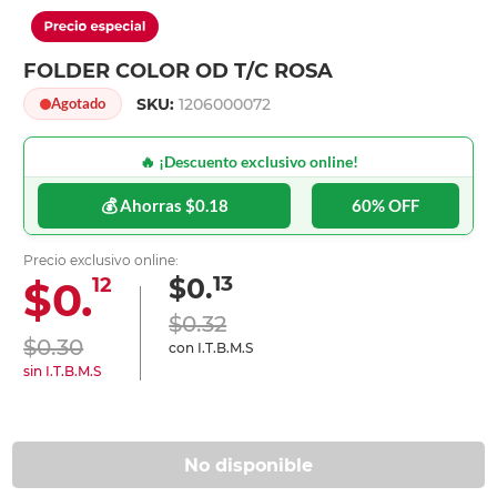
FOLDER COLOR OD T/C ROSA
SKU:
1206000072
Agotado
🔥 ¡Descuento exclusivo online!
💰 Ahorras $0.18
60% OFF
Precio exclusivo online:
13
$0.
$0.
12
$0.32
$0.30
con I.T.B.M.S
sin I.T.B.M.S
No disponible