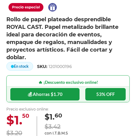
Rollo de papel plateado desprendible
ROYAL CAST. Papel metalizado brillante
ideal para decoración de eventos,
empaque de regalos, manualidades y
proyectos artísticos. Fácil de cortar y
doblar.
SKU:
1201000196
En stock
🔥 ¡Descuento exclusivo online!
💰 Ahorras $1.70
53% OFF
Precio exclusivo online:
60
$1.
$1.
50
$3.42
$3.20
con I.T.B.M.S