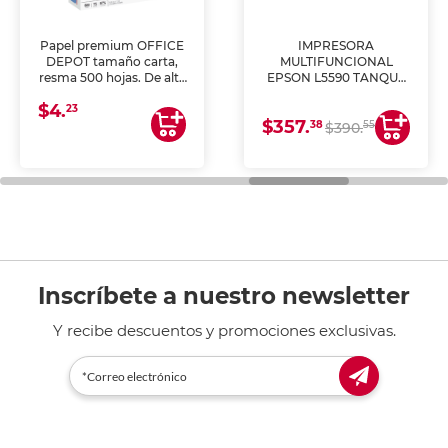
Papel premium OFFICE
IMPRESORA
DEPOT tamaño carta,
MULTIFUNCIONAL
resma 500 hojas. De alta
EPSON L5590 TANQUE
blancura y acabado
DE TINTA (IMPRIME,
$4.
uniforme, ideal para
COPIA Y ESCANEA)
23
$357.
impresoras de inyección
38
55
$390.
de tinta y láser,
fotocopiadoras y uso
general de oficina.
Inscríbete a nuestro newsletter
Y recibe descuentos y promociones exclusivas.