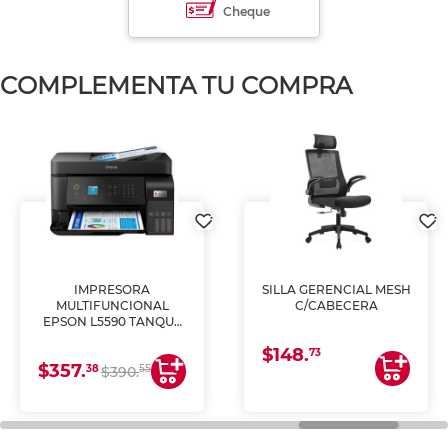
Cheque
COMPLEMENTA TU COMPRA
IMPRESORA
SILLA GERENCIAL MESH
MULTIFUNCIONAL
C/CABECERA
EPSON L5590 TANQUE
DE TINTA (IMPRIME,
$148.
COPIA Y ESCANEA)
73
$357.
38
55
$390.