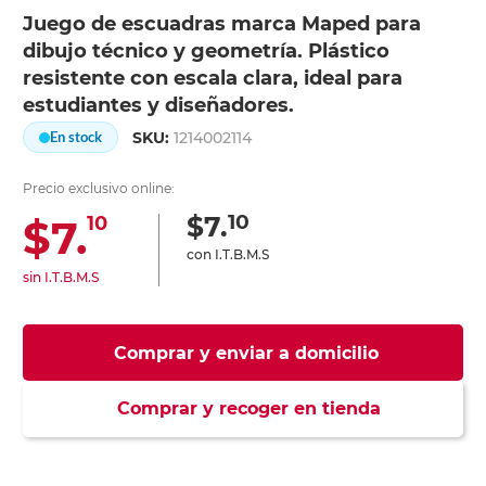
Juego de escuadras marca Maped para
dibujo técnico y geometría. Plástico
resistente con escala clara, ideal para
estudiantes y diseñadores.
SKU:
1214002114
En stock
Precio exclusivo online:
10
$7.
$7.
10
con I.T.B.M.S
sin I.T.B.M.S
Comprar y enviar a domicilio
Comprar y recoger en tienda