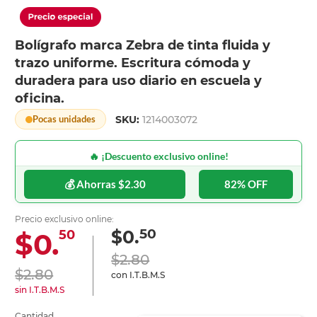
Bolígrafo marca Zebra de tinta fluida y
trazo uniforme. Escritura cómoda y
duradera para uso diario en escuela y
oficina.
SKU:
1214003072
Pocas unidades
🔥 ¡Descuento exclusivo online!
💰 Ahorras $2.30
82% OFF
Precio exclusivo online:
50
$0.
$0.
50
$2.80
$2.80
con I.T.B.M.S
sin I.T.B.M.S
Cantidad