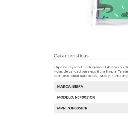
Etiquetas i
Refuerzos 
Características
• Tipo de rayado: Cuadriculado• Libreta con d
Hojas de calidad para escritura limpia• Tama
escritorio• Ideal para ideas, listas y journalin
MARCA: BEIFA
MODELO: NJF0051CR
MPN: NJF0051CR