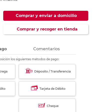
ás
ás
ás
ás
Comprar y enviar a domicilio
Comprar y recoger en tienda
ago
Comentarios
sición los siguientes métodos de pago:
trega
Déposito / Transferencia
dito
Tarjeta de Débito
Cheque