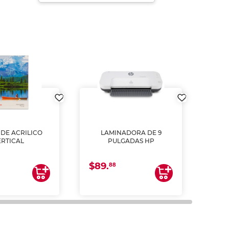
DE ACRILICO
LAMINADORA DE 9
Pap
ERTICAL
PULGADAS HP
DE
resm
b
$89.
$4.
un
88
2
impre
tinta 
y us