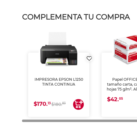
COMPLEMENTA TU COMPRA
IMPRESORA EPSON L1250
Papel OFFIC
TINTA CONTINUA
tamaño carta, c
hojas 75 g/m². A
y opacidad para
$42.
láser e inkjet.
05
$170.
13
83
$180.
impresión de a
en oficinas y 