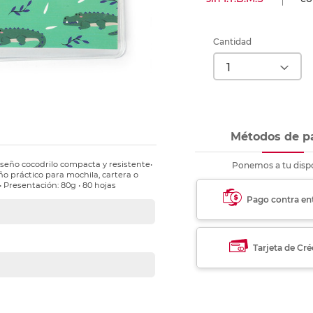
nkjet y láser
Ver más
Ver más
Ver más
Ver m
Ver m
Ver m
Ver m
para carpeta
Ver más
Cantidad
Métodos de p
iseño cocodrilo compacta y resistente•
Ponemos a tu dispo
ño práctico para mochila, cartera o
g• Presentación: 80g • 80 hojas
Pago contra en
Tarjeta de Cré