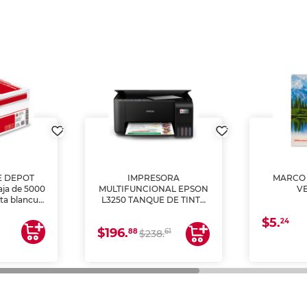
E DEPOT
IMPRESORA
MARCO 
aja de 5000
MULTIFUNCIONAL EPSON
V
lta blancura
L3250 TANQUE DE TINTA
 impresoras
(IMPRIME, COPIA Y
$5.
 Ideal para
ESCANEA)
24
$196.
88
61
lto volumen
$238.
negocios.