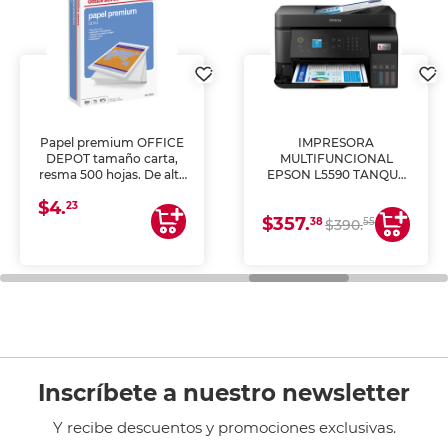
Papel premium OFFICE
IMPRESORA
DEPOT tamaño carta,
MULTIFUNCIONAL
resma 500 hojas. De alta
EPSON L5590 TANQUE
blancura y acabado
DE TINTA (IMPRIME,
$4.
uniforme, ideal para
COPIA Y ESCANEA)
23
$357.
impresoras de inyección
38
55
$390.
de tinta y láser,
fotocopiadoras y uso
general de oficina.
Inscríbete a nuestro newsletter
Y recibe descuentos y promociones exclusivas.