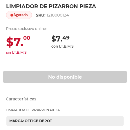
LIMPIADOR DE PIZARRON PIEZA
SKU:
1210000124
Agotado
Precio exclusivo online:
49
$7.
$7.
00
con I.T.B.M.S
sin I.T.B.M.S
No disponible
Características
LIMPIADOR DE PIZARRON PIEZA
MARCA: OFFICE DEPOT