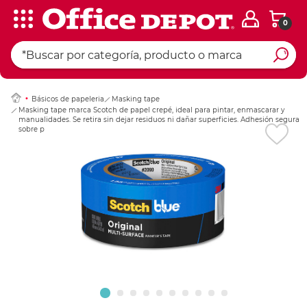
0
Ingresar Codigo Pos
Básicos de papeleria
Masking tape
Masking tape marca Scotch de papel crepé, ideal para pintar, enmascarar y
manualidades. Se retira sin dejar residuos ni dañar superficies. Adhesión segura
sobre paredes, madera y metal.