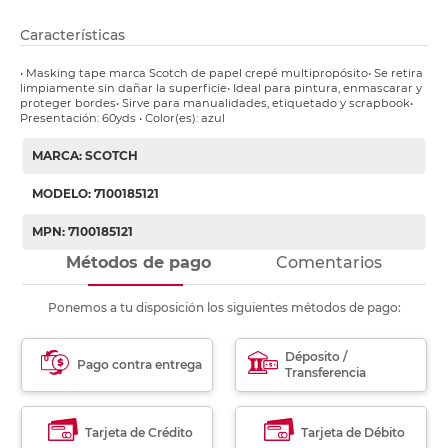
Características
• Masking tape marca Scotch de papel crepé multipropósito• Se retira
limpiamente sin dañar la superficie• Ideal para pintura, enmascarar y
proteger bordes• Sirve para manualidades, etiquetado y scrapbook•
Presentación: 60yds • Color(es): azul
MARCA: SCOTCH
MODELO: 7100185121
MPN: 7100185121
Métodos de pago
Comentarios
Ponemos a tu disposición los siguientes métodos de pago:
Déposito /
Pago contra entrega
Transferencia
Tarjeta de Crédito
Tarjeta de Débito