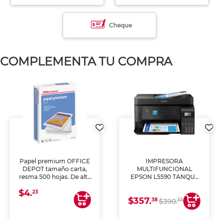
Cheque
COMPLEMENTA TU COMPRA
Papel premium OFFICE
IMPRESORA
DEPOT tamaño carta,
MULTIFUNCIONAL
resma 500 hojas. De alta
EPSON L5590 TANQUE
blancura y acabado
DE TINTA (IMPRIME,
$4.
uniforme, ideal para
COPIA Y ESCANEA)
23
$357.
impresoras de inyección
38
55
$390.
de tinta y láser,
fotocopiadoras y uso