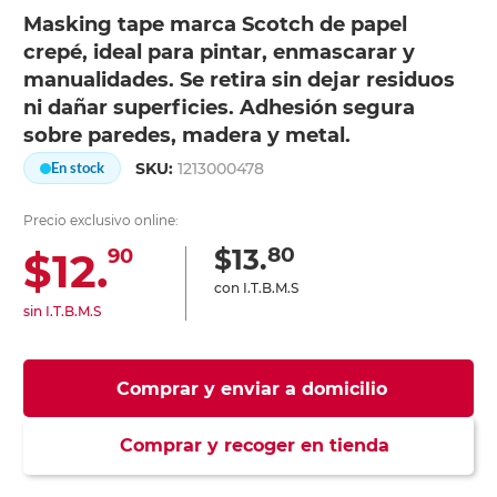
Masking tape marca Scotch de papel
crepé, ideal para pintar, enmascarar y
manualidades. Se retira sin dejar residuos
ni dañar superficies. Adhesión segura
sobre paredes, madera y metal.
SKU:
1213000478
En stock
Precio exclusivo online:
80
$13.
$12.
90
con I.T.B.M.S
sin I.T.B.M.S
Comprar y enviar a domicilio
Comprar y recoger en tienda