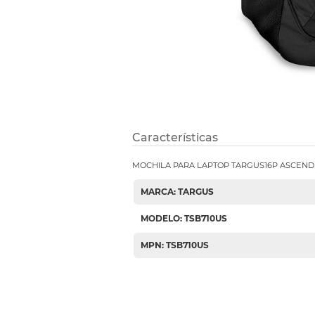
Etiquetas i
Refuerzos 
Características
MOCHILA PARA LAPTOP TARGUS16P ASCEND
MARCA: TARGUS
MODELO: TSB710US
MPN: TSB710US