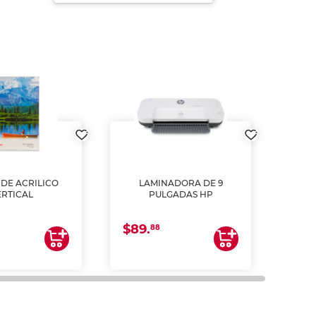
DE ACRILICO
LAMINADORA DE 9
Pap
ERTICAL
PULGADAS HP
DE
resm
b
$89.
$4.
un
88
2
impre
tinta 
y us