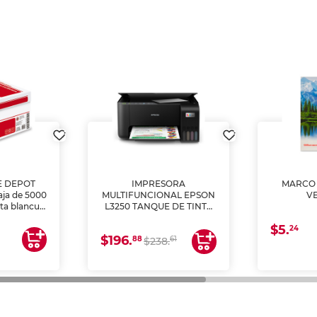
E DEPOT
IMPRESORA
MARCO 
aja de 5000
MULTIFUNCIONAL EPSON
V
lta blancura
L3250 TANQUE DE TINTA
 impresoras
(IMPRIME, COPIA Y
$5.
 Ideal para
ESCANEA)
24
$196.
88
61
lto volumen
$238.
negocios.