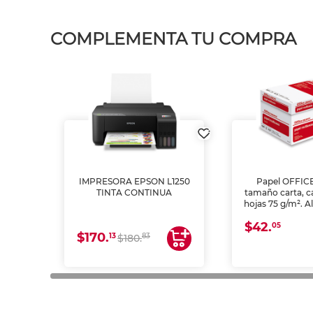
COMPLEMENTA TU COMPRA
IMPRESORA EPSON L1250
Papel OFFIC
TINTA CONTINUA
tamaño carta, c
hojas 75 g/m². A
y opacidad para
$42.
láser e inkjet.
05
$170.
13
83
$180.
impresión de a
en oficinas y 