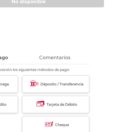
No disponible
ás
ás
ás
ás
ago
Comentarios
sición los siguientes métodos de pago:
trega
Déposito / Transferencia
dito
Tarjeta de Débito
Cheque