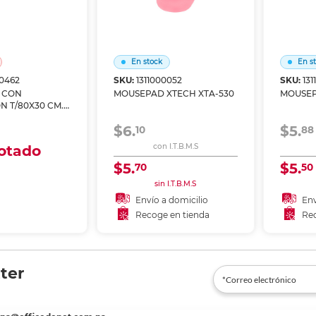
En stock
En s
0462
SKU:
1311000052
SKU:
13
 CON
MOUSEPAD XTECH XTA-530
MOUSEP
N T/80X30 CM.
CO
$6.
$5.
10
88
otado
con I.T.B.M.S
$5.
$5.
70
50
 domicilio
sin I.T.B.M.S
 en tienda
Envío a domicilio
Env
Recoge en tienda
Rec
Añadir al carrito
A
gotado
Recoger en tienda
Re
ter