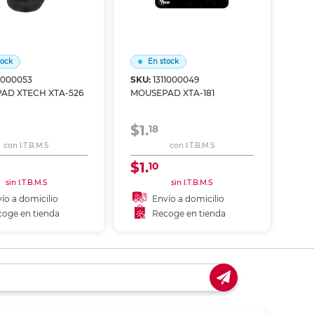
tock
En stock
11000053
SKU:
1311000049
AD XTECH XTA-526
MOUSEPAD XTA-181
$1.
18
con I.T.B.M.S
con I.T.B.M.S
$1.
10
sin I.T.B.M.S
sin I.T.B.M.S
ío a domicilio
Envío a domicilio
oge en tienda
Recoge en tienda
ñadir al carrito
Añadir al carrito
coger en tienda
Recoger en tienda