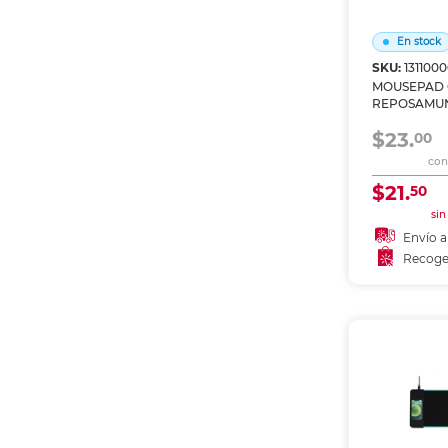
Etiquetas i
Refuerzos 
En stock
SKU:
1311000
MOUSEPAD
REPOSAMU
$23.
00
con 
$21.
50
sin
Envío a
Recoge
Añadir
Recoge