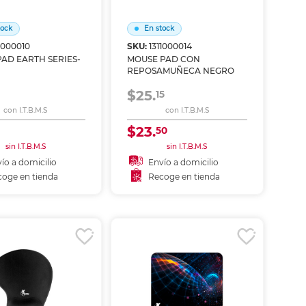
ás
ás
ás
ás
tock
En stock
1000010
SKU:
1311000014
AD EARTH SERIES-
MOUSE PAD CON
REPOSAMUÑECA NEGRO
$25.
15
con I.T.B.M.S
con I.T.B.M.S
$23.
50
sin I.T.B.M.S
sin I.T.B.M.S
ío a domicilio
Envío a domicilio
oge en tienda
Recoge en tienda
ñadir al carrito
Añadir al carrito
coger en tienda
Recoger en tienda