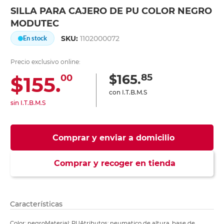
SILLA PARA CAJERO DE PU COLOR NEGRO
MODUTEC
SKU:
1102000072
En stock
Precio exclusivo online:
85
$165.
$155.
00
con I.T.B.M.S
sin I.T.B.M.S
Comprar y enviar a domicilio
Comprar y recoger en tienda
Características
Color: negroMaterial: PUAtributos: neumatico de altura, base de