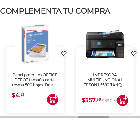
COMPLEMENTA TU COMPRA
Papel premium OFFICE
IMPRESORA
DEPOT tamaño carta,
MULTIFUNCIONAL
resma 500 hojas. De alta
EPSON L5590 TANQUE
blancura y acabado
DE TINTA (IMPRIME,
$4.
uniforme, ideal para
COPIA Y ESCANEA)
23
$357.
impresoras de inyección
38
55
$390.
de tinta y láser,
fotocopiadoras y uso
general de oficina.