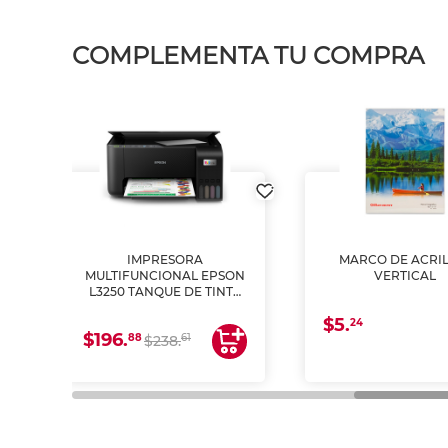
COMPLEMENTA TU COMPRA
MARCO DE ACRILICO
LAMINADOR
PSON
VERTICAL
PULGADA
INTA
 Y
$5.
$89.
24
88