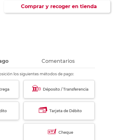
ás
ás
ás
ás
Comprar y recoger en tienda
ago
Comentarios
sición los siguientes métodos de pago:
trega
Déposito / Transferencia
dito
Tarjeta de Débito
Cheque