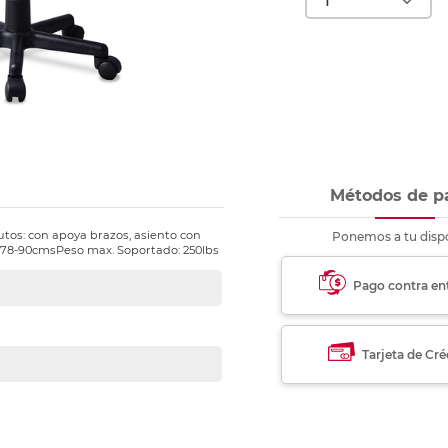
nkjet y láser
Ver más
Ver más
Ver más
Ver m
Ver m
Ver m
Ver m
para carpeta
Ver más
Métodos de p
utos: con apoya brazos, asiento con
Ponemos a tu dispo
x78-90cmsPeso max. Soportado: 250lbs
Pago contra en
Tarjeta de Cré