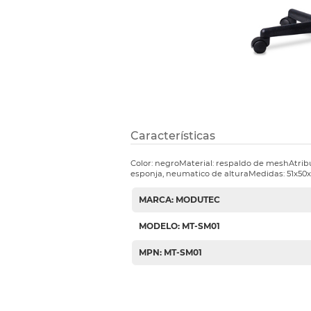
Etiquetas i
Refuerzos 
Características
Color: negroMaterial: respaldo de meshAtrib
esponja, neumatico de alturaMedidas: 51x50
MARCA: MODUTEC
MODELO: MT-SM01
MPN: MT-SM01