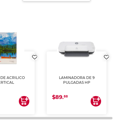
DE ACRILICO
LAMINADORA DE 9
Pap
ERTICAL
PULGADAS HP
DE
resm
b
$89.
$4.
un
88
2
impre
tinta 
y us