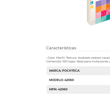
Etiquetas i
Refuerzos 
Características
• Color: Marfil• Textura: Acabado sedoso naca
Contenido: 100 hojas• Ideal para invitaciones
MARCA: POCHTECA
MODELO: 42060
MPN: 42060