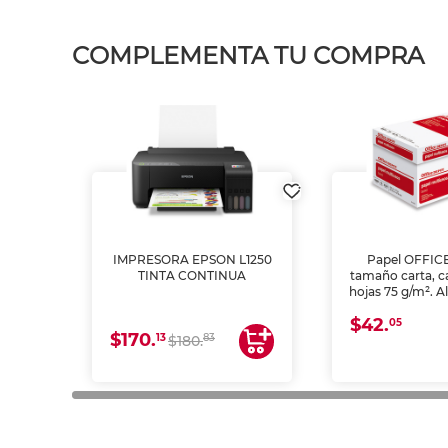
COMPLEMENTA TU COMPRA
IMPRESORA EPSON L1250
Papel OFFIC
TINTA CONTINUA
tamaño carta, c
hojas 75 g/m². A
y opacidad para
$42.
láser e inkjet.
05
$170.
13
83
$180.
impresión de a
en oficinas y 