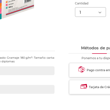
nkjet y láser
Ver más
Ver más
Ver más
Ver m
Ver m
Ver m
Ver m
Cantidad
para carpeta
Ver más
Métodos de p
rado• Gramaje: 180 g/m²• Tamaño: carta•
Ponemos a tu dispo
 y diplomas
Pago contra en
Tarjeta de Cré