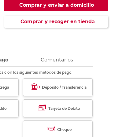
ás
ás
ás
ás
Comprar y enviar a domicilio
Comprar y recoger en tienda
ago
Comentarios
sición los siguientes métodos de pago:
trega
Déposito / Transferencia
dito
Tarjeta de Débito
Cheque