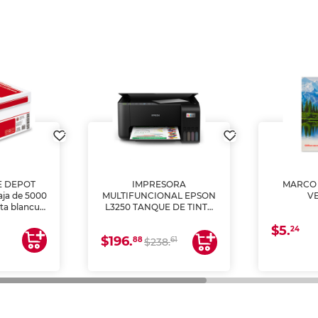
E DEPOT
IMPRESORA
MARCO 
aja de 5000
MULTIFUNCIONAL EPSON
V
lta blancura
L3250 TANQUE DE TINTA
 impresoras
(IMPRIME, COPIA Y
$5.
 Ideal para
ESCANEA)
24
$196.
88
61
lto volumen
$238.
negocios.