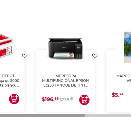
E DEPOT
IMPRESORA
MARCO 
aja de 5000
MULTIFUNCIONAL EPSON
V
lta blancura
L3250 TANQUE DE TINTA
 impresoras
(IMPRIME, COPIA Y
$5.
 Ideal para
ESCANEA)
24
$196.
88
61
lto volumen
$238.
negocios.