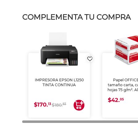
COMPLEMENTA TU COMPRA
IMPRESORA EPSON L1250
Papel OFFIC
TINTA CONTINUA
tamaño carta, c
hojas 75 g/m². A
y opacidad para
$42.
láser e inkjet.
05
$170.
13
83
$180.
impresión de a
en oficinas y 