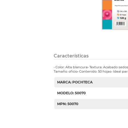
Etiquetas i
Refuerzos 
Características
• Color: Alta blancura• Textura: Acabado sedo
Tamaño: oficio• Contenido: 50 hojas• Ideal pa
MARCA: POCHTECA
MODELO: 50070
MPN: 50070