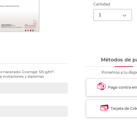
nkjet y láser
Ver más
Ver más
Ver más
Ver m
Ver m
Ver m
Ver m
Cantidad
para carpeta
Ver más
Métodos de p
so nacarado• Gramaje: 120 g/m²•
Ponemos a tu dispo
ra invitaciones y diplomas
Pago contra en
Tarjeta de Cré