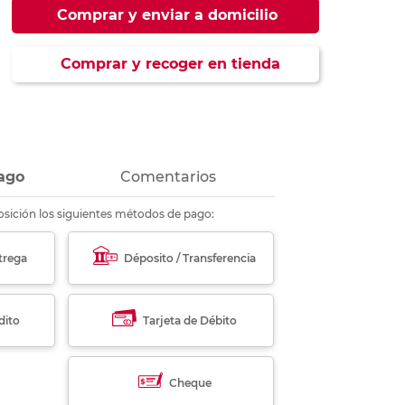
ás
ás
ás
ás
Comprar y enviar a domicilio
Comprar y recoger en tienda
ago
Comentarios
sición los siguientes métodos de pago:
trega
Déposito / Transferencia
dito
Tarjeta de Débito
Cheque