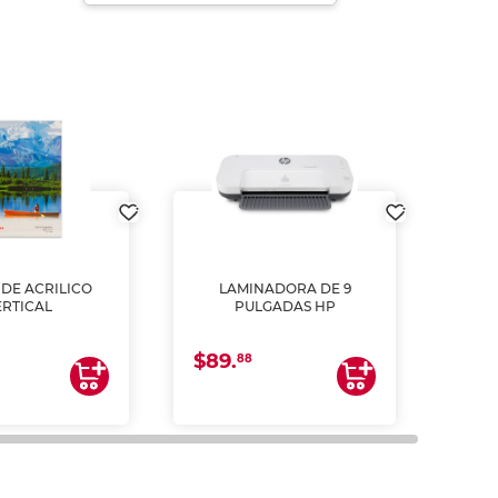
DE ACRILICO
LAMINADORA DE 9
Pap
ERTICAL
PULGADAS HP
DE
resm
b
$89.
$4.
un
88
2
impre
tinta 
y us