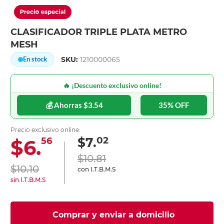
CLASIFICADOR TRIPLE PLATA METRO
MESH
SKU:
1210000065
En stock
🔥 ¡Descuento exclusivo online!
💰 Ahorras $3.54
35% OFF
Precio exclusivo online:
02
$7.
$6.
56
$10.81
$10.10
con I.T.B.M.S
sin I.T.B.M.S
Comprar y enviar a domicilio