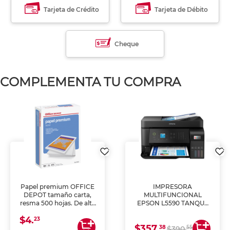
Tarjeta de Crédito
Tarjeta de Débito
Cheque
COMPLEMENTA TU COMPRA
Papel premium OFFICE
IMPRESORA
DEPOT tamaño carta,
MULTIFUNCIONAL
resma 500 hojas. De alta
EPSON L5590 TANQUE
blancura y acabado
DE TINTA (IMPRIME,
$4.
uniforme, ideal para
COPIA Y ESCANEA)
23
$357.
impresoras de inyección
38
55
$390.