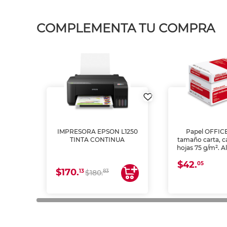
COMPLEMENTA TU COMPRA
IMPRESORA EPSON L1250
Papel OFFIC
TINTA CONTINUA
tamaño carta, c
hojas 75 g/m². A
y opacidad para
$42.
láser e inkjet.
05
$170.
13
83
$180.
impresión de a
en oficinas y 