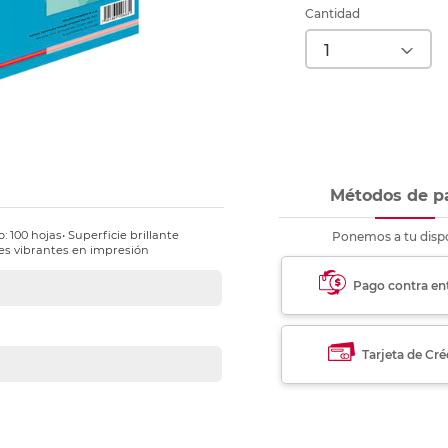
nkjet y láser
Ver más
Ver más
Ver más
Ver m
Ver m
Ver m
Ver m
Cantidad
para carpeta
Ver más
Métodos de p
 100 hojas• Superficie brillante
Ponemos a tu dispo
res vibrantes en impresión
Pago contra en
Tarjeta de Cré