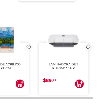
DE ACRILICO
LAMINADORA DE 9
Pap
ERTICAL
PULGADAS HP
DE
resm
b
$89.
$4.
un
88
2
impre
tinta 
y us