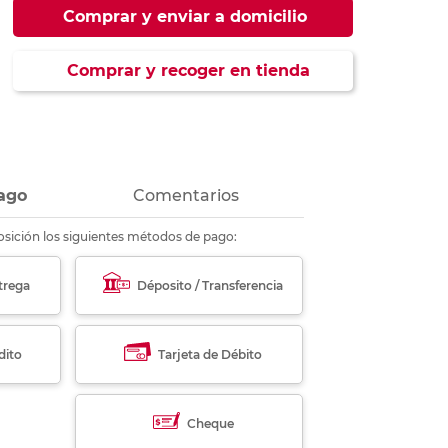
ás
ás
ás
ás
Comprar y enviar a domicilio
Comprar y recoger en tienda
ago
Comentarios
sición los siguientes métodos de pago:
trega
Déposito / Transferencia
dito
Tarjeta de Débito
Cheque