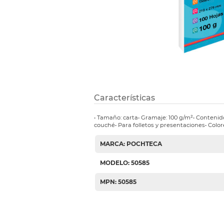
Etiquetas i
Refuerzos 
Características
• Tamaño: carta• Gramaje: 100 g/m²• Contenido:
couché• Para folletos y presentaciones• Colo
MARCA: POCHTECA
MODELO: 50585
MPN: 50585