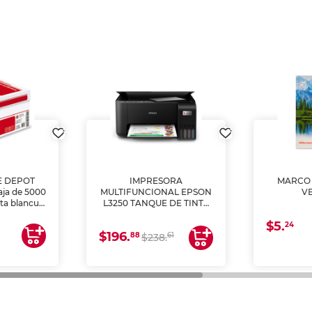
E DEPOT
IMPRESORA
MARCO 
aja de 5000
MULTIFUNCIONAL EPSON
V
lta blancura
L3250 TANQUE DE TINTA
 impresoras
(IMPRIME, COPIA Y
$5.
 Ideal para
ESCANEA)
24
$196.
88
61
lto volumen
$238.
negocios.