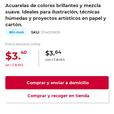
Acuarelas de colores brillantes y mezcla
suave. Ideales para ilustración, técnicas
húmedas y proyectos artísticos en papel y
cartón.
SKU:
1214001809
En stock
Precio exclusivo online:
64
$3.
$3.
40
con I.T.B.M.S
sin I.T.B.M.S
Comprar y enviar a domicilio
Comprar y recoger en tienda