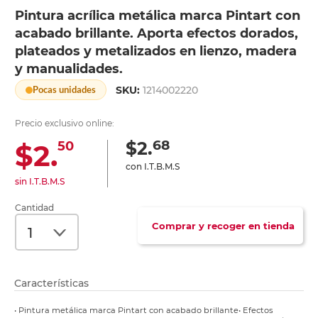
Pintura acrílica metálica marca Pintart con
acabado brillante. Aporta efectos dorados,
plateados y metalizados en lienzo, madera
y manualidades.
SKU:
1214002220
Pocas unidades
Precio exclusivo online:
68
$2.
$2.
50
con I.T.B.M.S
sin I.T.B.M.S
Cantidad
Comprar y recoger en tienda
Características
• Pintura metálica marca Pintart con acabado brillante• Efectos