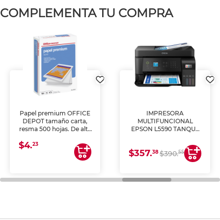
COMPLEMENTA TU COMPRA
Papel premium OFFICE
IMPRESORA
DEPOT tamaño carta,
MULTIFUNCIONAL
resma 500 hojas. De alta
EPSON L5590 TANQUE
blancura y acabado
DE TINTA (IMPRIME,
$4.
uniforme, ideal para
COPIA Y ESCANEA)
23
$357.
impresoras de inyección
38
55
$390.
de tinta y láser,
fotocopiadoras y uso
general de oficina.