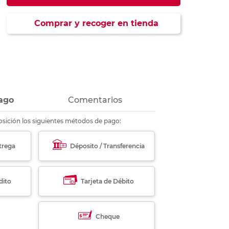
ás
ás
ás
ás
Comprar y recoger en tienda
ago
Comentarios
sición los siguientes métodos de pago:
trega
Déposito / Transferencia
dito
Tarjeta de Débito
Cheque