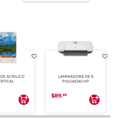
DE ACRILICO
LAMINADORA DE 9
Pap
ERTICAL
PULGADAS HP
DE
resm
b
$89.
$4.
un
88
2
impre
tinta 
y us