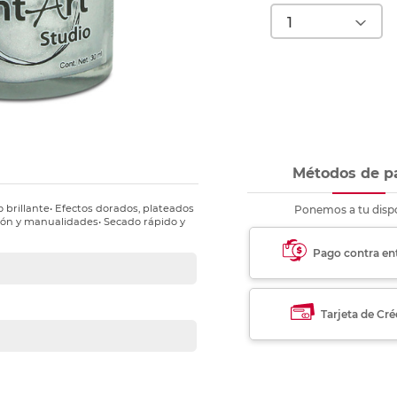
nkjet y láser
Ver más
Ver más
Ver más
Ver m
Ver m
Ver m
Ver m
para carpeta
Ver más
Métodos de p
 brillante• Efectos dorados, plateados
Ponemos a tu dispo
rtón y manualidades• Secado rápido y
Pago contra en
Tarjeta de Cré