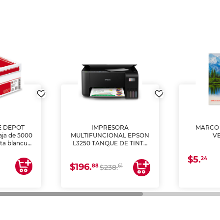
E DEPOT
IMPRESORA
MARCO 
aja de 5000
MULTIFUNCIONAL EPSON
V
lta blancura
L3250 TANQUE DE TINTA
 impresoras
(IMPRIME, COPIA Y
$5.
 Ideal para
ESCANEA)
24
$196.
88
61
lto volumen
$238.
negocios.