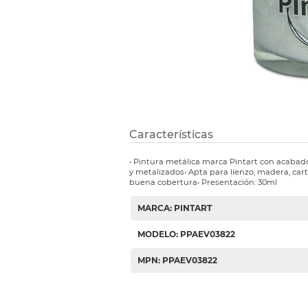
Etiquetas i
Refuerzos 
Características
• Pintura metálica marca Pintart con acabado
y metalizados• Apta para lienzo, madera, ca
buena cobertura• Presentación: 30ml
MARCA: PINTART
MODELO: PPAEV03822
MPN: PPAEV03822