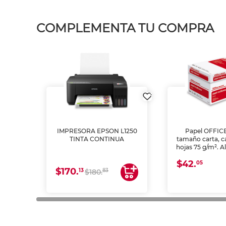
COMPLEMENTA TU COMPRA
IMPRESORA EPSON L1250
Papel OFFIC
TINTA CONTINUA
tamaño carta, c
hojas 75 g/m². A
y opacidad para
$42.
láser e inkjet.
05
$170.
13
83
$180.
impresión de a
en oficinas y 