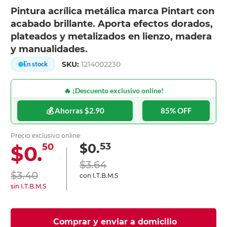
Pintura acrílica metálica marca Pintart con
acabado brillante. Aporta efectos dorados,
plateados y metalizados en lienzo, madera
y manualidades.
SKU:
1214002230
En stock
🔥 ¡Descuento exclusivo online!
💰 Ahorras $2.90
85% OFF
Precio exclusivo online:
53
$0.
$0.
50
$3.64
$3.40
con I.T.B.M.S
sin I.T.B.M.S
Comprar y enviar a domicilio