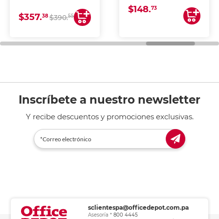
DE TINTA (IMPRIME,
$148.
COPIA Y ESCANEA)
73
$357.
38
55
$390.
Inscríbete a nuestro newsletter
Y recibe descuentos y promociones exclusivas.
sclientespa@officedepot.com.pa
Asesoría *
800 4445