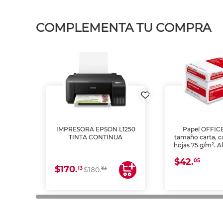
COMPLEMENTA TU COMPRA
IMPRESORA EPSON L1250
Papel OFFIC
TINTA CONTINUA
tamaño carta, c
hojas 75 g/m². A
y opacidad para
$42.
láser e inkjet.
05
$170.
13
83
$180.
impresión de a
en oficinas y 