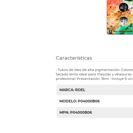
Etiquetas i
Refuerzos 
Características
• Tubos de óleo de alta pigmentación• Colore
Secado lento ideal para mezclas y veladuras•
profesional• Presentación: 16ml • Incluye 6 un
MARCA: ROEL
MODELO: P04000B06
MPN: P04000B06