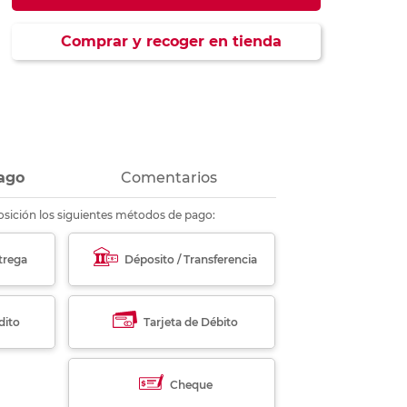
ás
ás
ás
ás
Comprar y recoger en tienda
ago
Comentarios
sición los siguientes métodos de pago:
trega
Déposito / Transferencia
dito
Tarjeta de Débito
Cheque