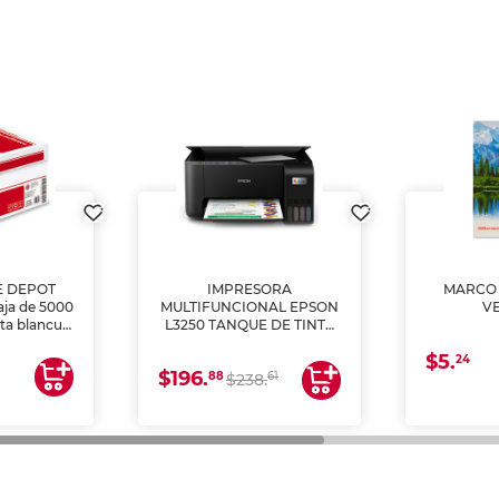
E DEPOT
IMPRESORA
MARCO 
aja de 5000
MULTIFUNCIONAL EPSON
V
lta blancura
L3250 TANQUE DE TINTA
 impresoras
(IMPRIME, COPIA Y
$5.
 Ideal para
ESCANEA)
24
$196.
88
61
lto volumen
$238.
negocios.