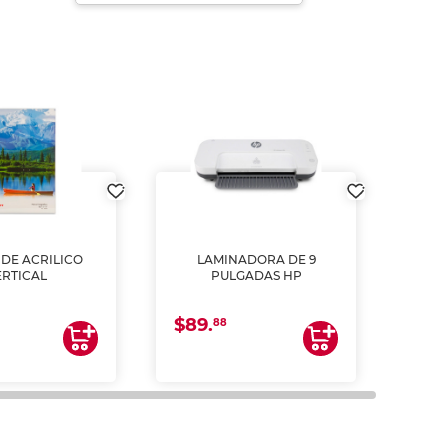
DE ACRILICO
LAMINADORA DE 9
Pap
ERTICAL
PULGADAS HP
DE
resm
b
$89.
$4.
un
88
2
impre
tinta 
y us