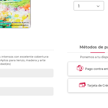
nkjet y láser
Ver más
Ver más
Ver más
Ver m
Ver m
Ver m
Ver m
para carpeta
Ver más
Métodos de p
s intensos con excelente cobertura•
Ponemos a tu dispo
 Aptos para lienzo, madera y arte
idad(es)
Pago contra en
Tarjeta de Cré