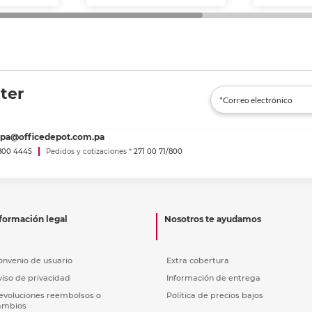
ter
spa@officedepot.com.pa
800 4445
Pedidos y cotizaciones *
271 00 71/800
formación legal
Nosotros te ayudamos
onvenio de usuario
Extra cobertura
viso de privacidad
Información de entrega
evoluciones reembolsos o
Política de precios bajos
ambios