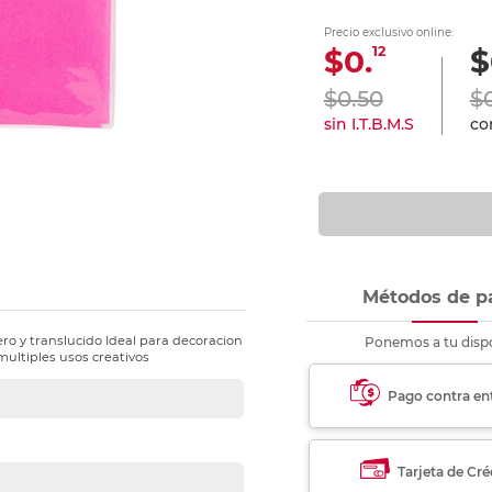
nkjet y láser
Ver más
Ver más
Ver más
Ver m
Ver m
Ver m
Ver m
Precio exclusivo online:
para carpeta
12
$0.
$
Ver más
$0.50
$
sin I.T.B.M.S
con
Métodos de p
gero y translucido Ideal para decoracion
Ponemos a tu dispo
multiples usos creativos
Pago contra en
Tarjeta de Cré