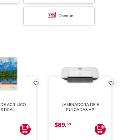
Cheque
DE ACRILICO
LAMINADORA DE 9
Pap
ERTICAL
PULGADAS HP
DE
resm
b
$89.
$4.
un
88
2
impre
tinta 
y us