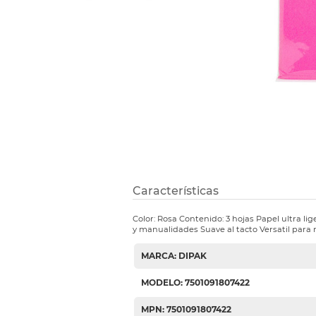
Etiquetas i
Refuerzos 
Características
Color: Rosa Contenido: 3 hojas Papel ultra li
y manualidades Suave al tacto Versatil para 
MARCA: DIPAK
MODELO: 7501091807422
MPN: 7501091807422