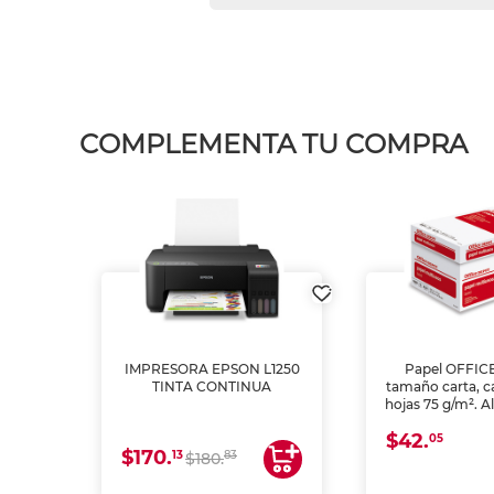
COMPLEMENTA TU COMPRA
IMPRESORA EPSON L1250
Papel OFFIC
TINTA CONTINUA
tamaño carta, c
hojas 75 g/m². A
y opacidad para
$42.
láser e inkjet.
05
$170.
13
83
$180.
impresión de a
en oficinas y 