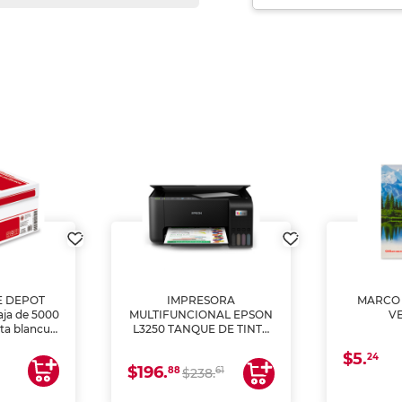
E DEPOT
IMPRESORA
MARCO 
aja de 5000
MULTIFUNCIONAL EPSON
V
lta blancura
L3250 TANQUE DE TINTA
 impresoras
(IMPRIME, COPIA Y
$5.
 Ideal para
ESCANEA)
24
$196.
88
61
lto volumen
$238.
negocios.