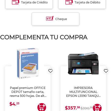
Tarjeta de Crédito
Tarjeta de Débito
Cheque
COMPLEMENTA TU COMPRA
Papel premium OFFICE
IMPRESORA
DEPOT tamaño carta,
MULTIFUNCIONAL
resma 500 hojas. De alta
EPSON L5590 TANQUE
blancura y acabado
DE TINTA (IMPRIME,
$4.
uniforme, ideal para
COPIA Y ESCANEA)
23
$357.
impresoras de inyección
38
55
$390.