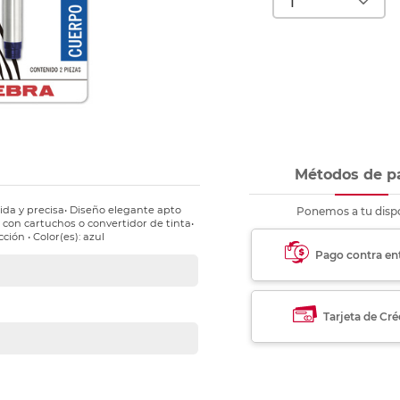
nkjet y láser
Ver más
Ver más
Ver más
Ver m
Ver m
Ver m
Ver m
para carpeta
Ver más
Métodos de p
ida y precisa• Diseño elegante apto
Ponemos a tu dispo
 con cartuchos o convertidor de tinta•
ión • Color(es): azul
Pago contra en
Tarjeta de Cré