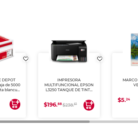
E DEPOT
IMPRESORA
MARCO 
aja de 5000
MULTIFUNCIONAL EPSON
V
lta blancura
L3250 TANQUE DE TINTA
 impresoras
(IMPRIME, COPIA Y
$5.
 Ideal para
ESCANEA)
24
$196.
88
61
lto volumen
$238.
negocios.