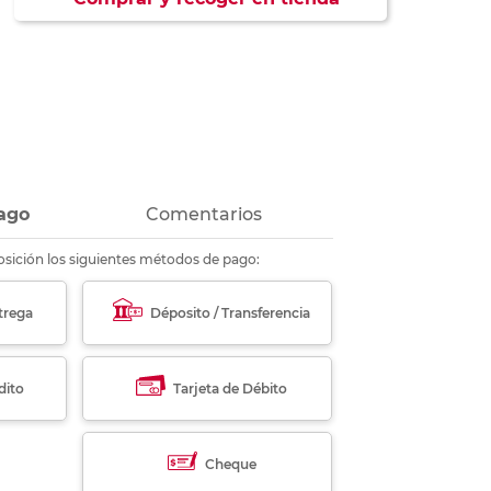
ás
ás
ás
ás
ago
Comentarios
sición los siguientes métodos de pago:
trega
Déposito / Transferencia
dito
Tarjeta de Débito
Cheque