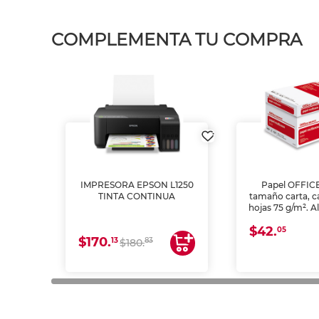
COMPLEMENTA TU COMPRA
IMPRESORA EPSON L1250
Papel OFFIC
TINTA CONTINUA
tamaño carta, c
hojas 75 g/m². A
y opacidad para
$42.
láser e inkjet.
05
$170.
13
83
$180.
impresión de a
en oficinas y 