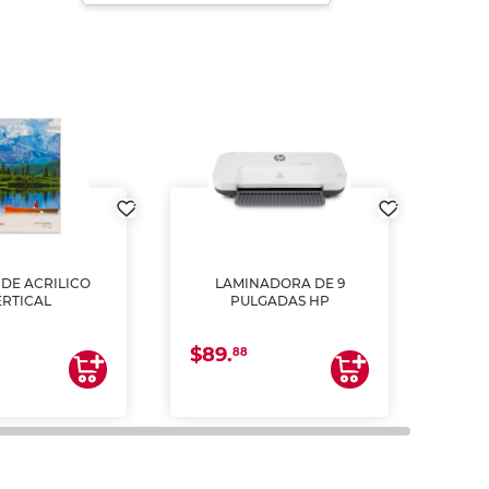
DE ACRILICO
LAMINADORA DE 9
Pap
ERTICAL
PULGADAS HP
DE
resm
b
$89.
$4.
un
88
2
impre
tinta 
y us