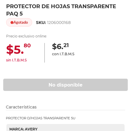
PROTECTOR DE HOJAS TRANSPARENTE
PAQ 5
SKU:
1206000168
Agotado
Precio exclusivo online:
21
$6.
$5.
80
con I.T.B.M.S
sin I.T.B.M.S
No disponible
Características
PROTECTOR D/HOJAS TRANSPARENTE 5U
MARCA: AVERY