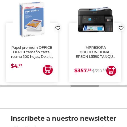
Papel premium OFFICE
IMPRESORA
DEPOT tamaño carta,
MULTIFUNCIONAL
resma 500 hojas. De alta
EPSON L5590 TANQUE
blancura y acabado
DE TINTA (IMPRIME,
$4.
uniforme, ideal para
COPIA Y ESCANEA)
23
$357.
impresoras de inyección
38
55
$390.
de tinta y láser,
fotocopiadoras y uso
general de oficina.
Inscríbete a nuestro newsletter