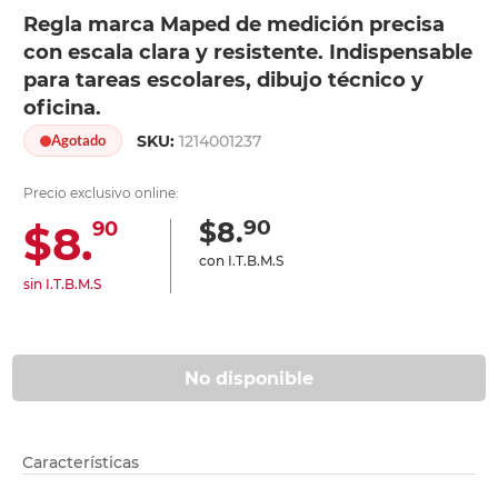
Regla marca Maped de medición precisa
con escala clara y resistente. Indispensable
para tareas escolares, dibujo técnico y
oficina.
SKU:
1214001237
Agotado
Precio exclusivo online:
90
$8.
$8.
90
con I.T.B.M.S
sin I.T.B.M.S
No disponible
Características