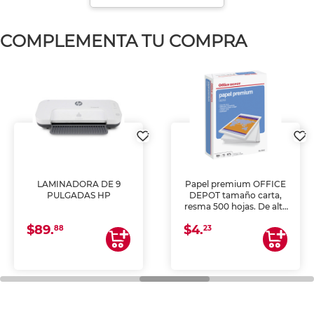
COMPLEMENTA TU COMPRA
LAMINADORA DE 9
Papel premium OFFICE
PULGADAS HP
DEPOT tamaño carta,
resma 500 hojas. De alta
blancura y acabado
$89.
$4.
uniforme, ideal para
88
23
impresoras de inyección
de tinta y láser,
fotocopiadoras y uso
general de oficina.