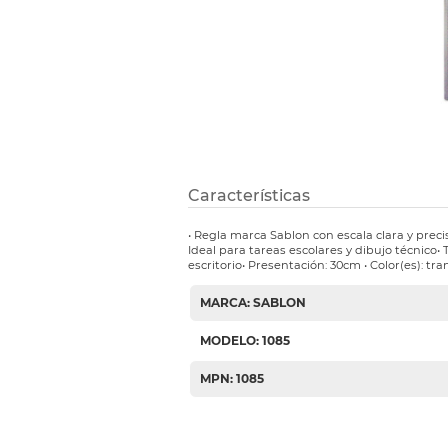
Etiquetas i
Refuerzos 
Características
• Regla marca Sablon con escala clara y precis
Ideal para tareas escolares y dibujo técnico
escritorio• Presentación: 30cm • Color(es): tr
MARCA: SABLON
MODELO: 1085
MPN: 1085