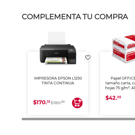
COMPLEMENTA TU COMPRA
IMPRESORA EPSON L1250
Papel OFFIC
TINTA CONTINUA
tamaño carta, c
hojas 75 g/m². A
y opacidad para
$42.
láser e inkjet.
05
$170.
13
83
$180.
impresión de a
en oficinas y 