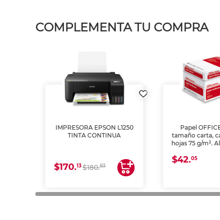
COMPLEMENTA TU COMPRA
IMPRESORA EPSON L1250
Papel OFFIC
TINTA CONTINUA
tamaño carta, c
hojas 75 g/m². A
y opacidad para
$42.
láser e inkjet.
05
$170.
13
83
$180.
impresión de a
en oficinas y 