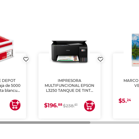
E DEPOT
IMPRESORA
MARCO 
aja de 5000
MULTIFUNCIONAL EPSON
V
lta blancura
L3250 TANQUE DE TINTA
 impresoras
(IMPRIME, COPIA Y
$5.
 Ideal para
ESCANEA)
24
$196.
88
61
lto volumen
$238.
negocios.