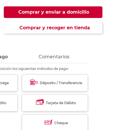
ás
ás
ás
ás
Comprar y enviar a domicilio
Comprar y recoger en tienda
ago
Comentarios
sición los siguientes métodos de pago:
trega
Déposito / Transferencia
dito
Tarjeta de Débito
Cheque