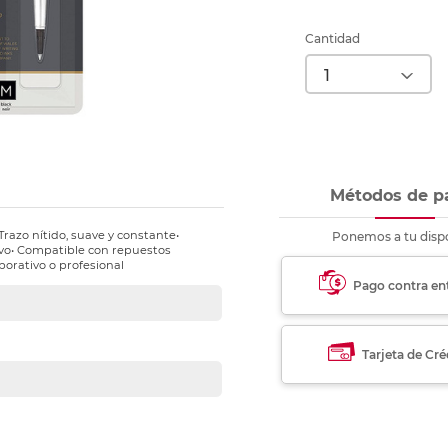
nkjet y láser
Ver más
Ver más
Ver más
Ver m
Ver m
Ver m
Ver m
para carpeta
Cantidad
Ver más
Métodos de p
• Trazo nítido, suave y constante•
Ponemos a tu dispo
vo• Compatible con repuestos
porativo o profesional
Pago contra en
Tarjeta de Cré