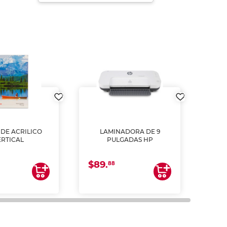
DE ACRILICO
LAMINADORA DE 9
Pap
ERTICAL
PULGADAS HP
DE
resm
b
$89.
$4.
un
88
2
impre
tinta 
y us