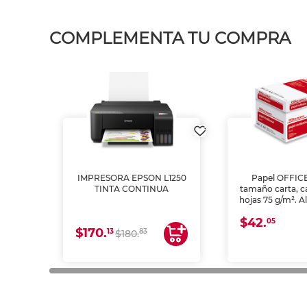
COMPLEMENTA TU COMPRA
IMPRESORA EPSON L1250
Papel OFFIC
TINTA CONTINUA
tamaño carta, c
hojas 75 g/m². A
y opacidad para
$42.
láser e inkjet.
05
$170.
13
83
$180.
impresión de a
en oficinas y 