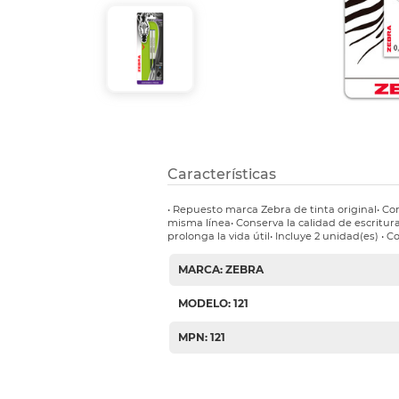
Etiquetas i
Refuerzos 
Características
• Repuesto marca Zebra de tinta original• C
misma línea• Conserva la calidad de escritur
prolonga la vida útil• Incluye 2 unidad(es) • Co
MARCA: ZEBRA
MODELO: 121
MPN: 121