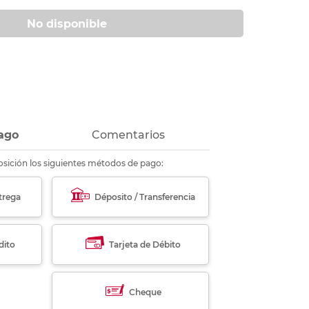
ás
ás
ás
ás
No disponible
ago
Comentarios
sición los siguientes métodos de pago:
trega
Déposito / Transferencia
dito
Tarjeta de Débito
Cheque