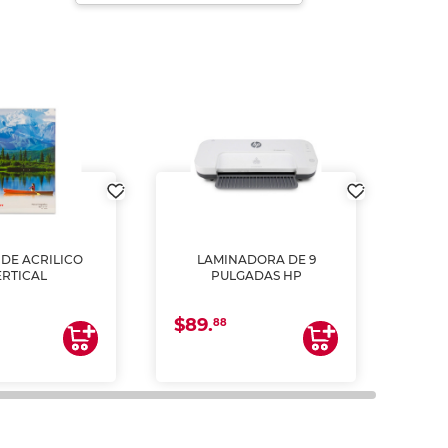
DE ACRILICO
LAMINADORA DE 9
Pap
ERTICAL
PULGADAS HP
DE
resm
b
$89.
$4.
un
88
2
impre
tinta 
y us