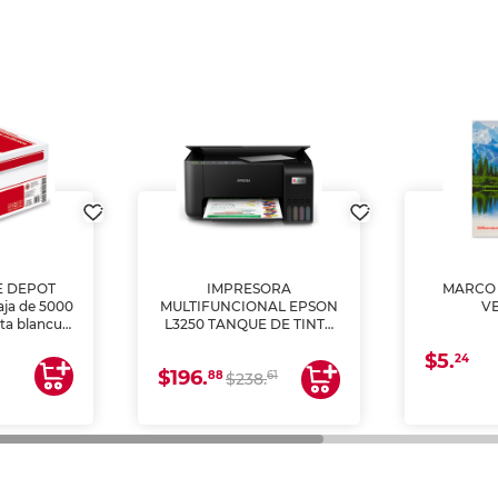
E DEPOT
IMPRESORA
MARCO 
aja de 5000
MULTIFUNCIONAL EPSON
V
lta blancura
L3250 TANQUE DE TINTA
 impresoras
(IMPRIME, COPIA Y
$5.
 Ideal para
ESCANEA)
24
$196.
88
61
lto volumen
$238.
negocios.