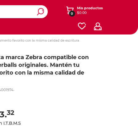
Mis productos
$0.00
0
rumento favorito con la misma calidad de escritura.
ros y
y diseño
enimiento
Ver otras categorías
esorios
Accesorios para iPads y
Registradores y carpetas
Dibujo
ta marca Zebra compatible con
tablets
erballs originales. Mantén tu
Cajas
onales
s
Software
orito con la misma calidad de
Contabilidad y Administración
Energía
ás
ás
ás
Planificación
4001974
Redes
Seguridad y Mantenimiento
iféricos
Celular
Cables
Herramientas
32
3.
te
Cafetería y limpieza
o
 I.T.B.M.S
lar
 expandibles
Empaque
 y mouse
one y iPod