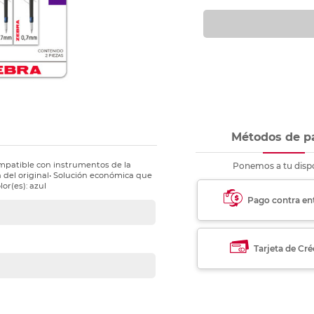
nkjet y láser
Ver más
Ver más
Ver más
Ver m
Ver m
Ver m
Ver m
para carpeta
Ver más
Métodos de p
ompatible con instrumentos de la
Ponemos a tu dispo
a del original• Solución económica que
lor(es): azul
Pago contra en
Tarjeta de Cré