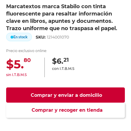
Marcatextos marca Stabilo con tinta
fluorescente para resaltar información
clave en libros, apuntes y documentos.
Trazo uniforme que no traspasa el papel.
SKU:
1214001070
En stock
Precio exclusivo online:
21
$6.
$5.
80
con I.T.B.M.S
sin I.T.B.M.S
Comprar y enviar a domicilio
Comprar y recoger en tienda