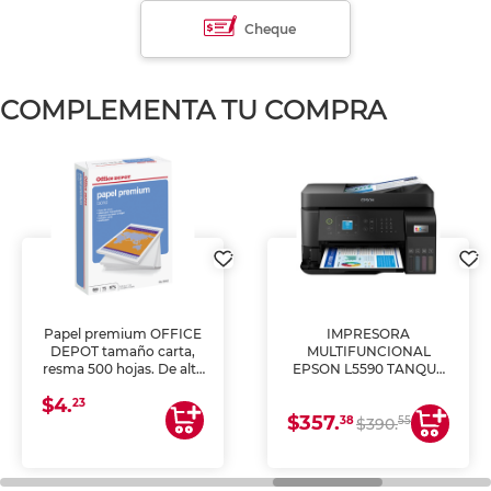
Cheque
COMPLEMENTA TU COMPRA
Papel premium OFFICE
IMPRESORA
DEPOT tamaño carta,
MULTIFUNCIONAL
resma 500 hojas. De alta
EPSON L5590 TANQUE
blancura y acabado
DE TINTA (IMPRIME,
$4.
uniforme, ideal para
COPIA Y ESCANEA)
23
$357.
impresoras de inyección
38
55
$390.
de tinta y láser,
fotocopiadoras y uso
general de oficina.