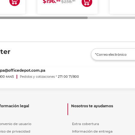
$196.
88
61
lto volumen
$238.
negocios.
ter
spa@officedepot.com.pa
800 4445
Pedidos y cotizaciones *
271 00 71/800
formación legal
Nosotros te ayudamos
onvenio de usuario
Extra cobertura
viso de privacidad
Información de entrega