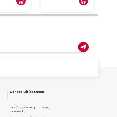
impre
tinta 
y us
Conoce Office Depot
Misión, valores, promesa y
propósito