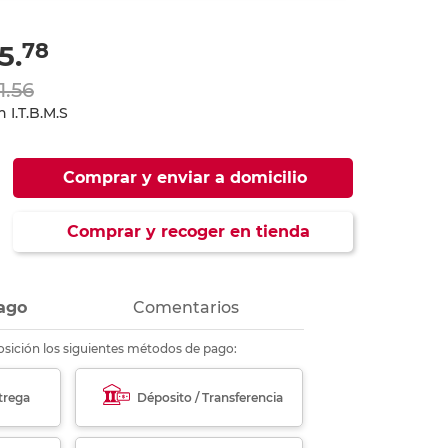
ás
ás
ás
ás
78
5.
1.56
 I.T.B.M.S
Comprar y enviar a domicilio
Comprar y recoger en tienda
ago
Comentarios
sición los siguientes métodos de pago:
trega
Déposito / Transferencia