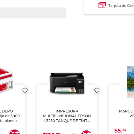
Tarjeta de Cré
E DEPOT
IMPRESORA
MARCO 
aja de 5000
MULTIFUNCIONAL EPSON
V
lta blancura
L3250 TANQUE DE TINTA
 impresoras
(IMPRIME, COPIA Y
$5.
 Ideal para
ESCANEA)
24