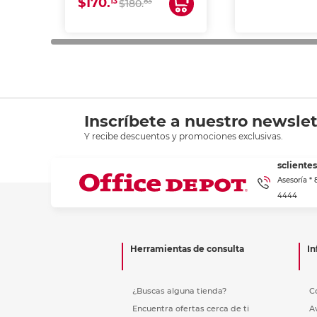
$170.
13
83
$180.
impresión de a
en oficinas y 
Inscríbete a nuestro newslet
Y recibe descuentos y promociones exclusivas.
scliente
Asesoría *
4444
Herramientas de consulta
In
¿Buscas alguna tienda?
C
Encuentra ofertas cerca de ti
A