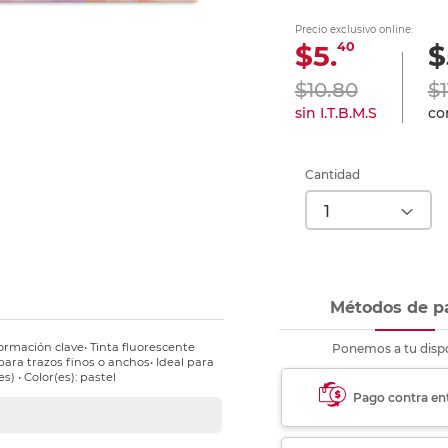
nkjet y láser
Ver más
Ver más
Ver más
Ver m
Ver m
Ver m
Ver m
Precio exclusivo online:
para carpeta
40
$5.
$
Ver más
$10.80
$1
sin I.T.B.M.S
con
Cantidad
Métodos de p
ormación clave• Tinta fluorescente
Ponemos a tu dispo
para trazos finos o anchos• Ideal para
s) • Color(es): pastel
Pago contra en