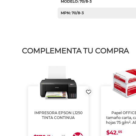
MODELO: 70/8-3
MPN: 70/8-3
COMPLEMENTA TU COMPRA
IMPRESORA EPSON L1250
Papel OFFIC
TINTA CONTINUA
tamaño carta, c
hojas 75 g/m². A
y opacidad para
$42.
láser e inkjet.
05