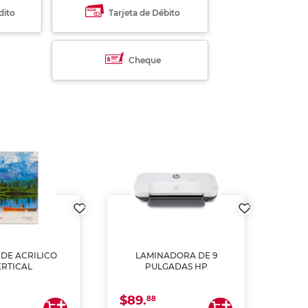
dito
Tarjeta de Débito
Cheque
DE ACRILICO
LAMINADORA DE 9
Pap
ERTICAL
PULGADAS HP
DE
resm
b
$89.
$4.
un
88
2