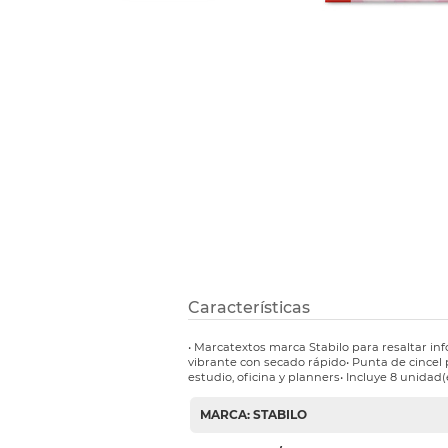
Etiquetas i
Refuerzos 
Características
• Marcatextos marca Stabilo para resaltar inf
vibrante con secado rápido• Punta de cincel 
estudio, oficina y planners• Incluye 8 unidad(e
MARCA: STABILO