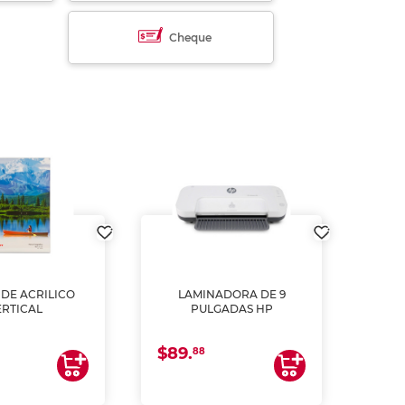
Cheque
DE ACRILICO
LAMINADORA DE 9
Pap
ERTICAL
PULGADAS HP
DE
resm
b
$89.
$4.
un
88
2
impre
tinta 
y us