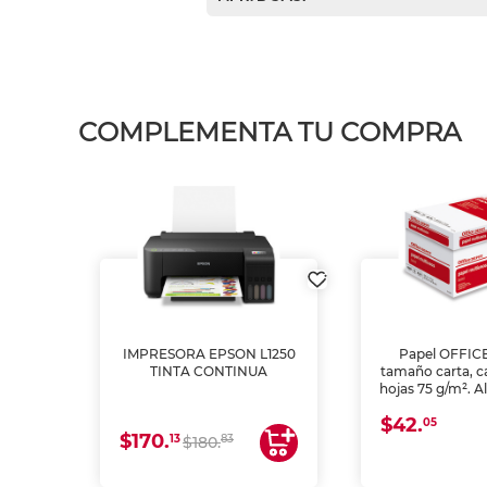
COMPLEMENTA TU COMPRA
IMPRESORA EPSON L1250
Papel OFFIC
TINTA CONTINUA
tamaño carta, c
hojas 75 g/m². A
y opacidad para
$42.
láser e inkjet.
05
$170.
13
83
$180.
impresión de a
en oficinas y 