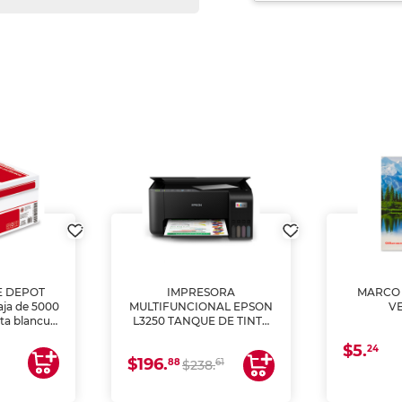
E DEPOT
IMPRESORA
MARCO 
aja de 5000
MULTIFUNCIONAL EPSON
V
lta blancura
L3250 TANQUE DE TINTA
 impresoras
(IMPRIME, COPIA Y
$5.
 Ideal para
ESCANEA)
24
$196.
88
61
lto volumen
$238.
negocios.