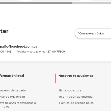
ter
spa@officedepot.com.pa
800 4445
Pedidos y cotizaciones *
271 00 71/800
formación legal
Nosotros te ayudamos
onvenio de usuario
Extra cobertura
viso de privacidad
Información de entrega
evoluciones reembolsos o
Política de precios bajos
ambios