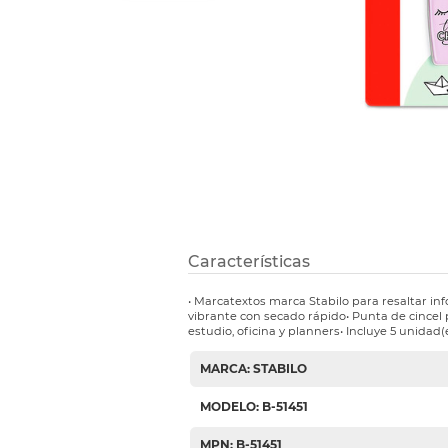
Etiquetas i
Refuerzos 
Características
• Marcatextos marca Stabilo para resaltar inf
vibrante con secado rápido• Punta de cincel 
estudio, oficina y planners• Incluye 5 unidad(e
MARCA: STABILO
MODELO: B-51451
MPN: B-51451