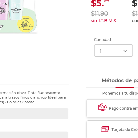
94
$5.
$
nkjet y láser
Ver más
Ver más
Ver más
Ver m
Ver m
Ver m
Ver m
para carpeta
$11.90
$1
Ver más
sin I.T.B.M.S
con
Cantidad
Métodos de p
ormación clave• Tinta fluorescente
Ponemos a tu dispo
para trazos finos o anchos• Ideal para
s) • Color(es): pastel
Pago contra en
Tarjeta de Cré