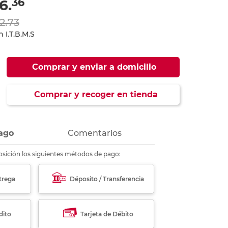
36
6.
ás
ás
ás
ás
2.73
 I.T.B.M.S
Comprar y enviar a domicilio
Comprar y recoger en tienda
ago
Comentarios
sición los siguientes métodos de pago:
trega
Déposito / Transferencia
dito
Tarjeta de Débito