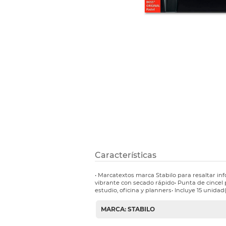
Etiquetas i
Refuerzos 
Características
• Marcatextos marca Stabilo para resaltar inf
vibrante con secado rápido• Punta de cincel 
estudio, oficina y planners• Incluye 15 unidad(e
MARCA: STABILO