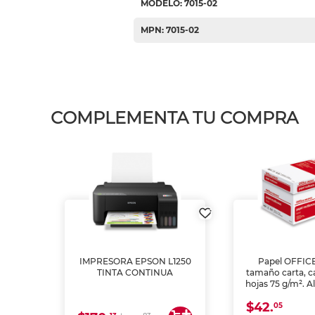
MODELO: 7015-02
MPN: 7015-02
COMPLEMENTA TU COMPRA
IMPRESORA EPSON L1250
Papel OFFIC
TINTA CONTINUA
tamaño carta, c
hojas 75 g/m². A
y opacidad para
$42.
láser e inkjet.
05