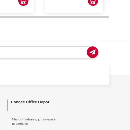
impre
tinta 
y us
Conoce Office Depot
Misión, valores, promesa y
propósito