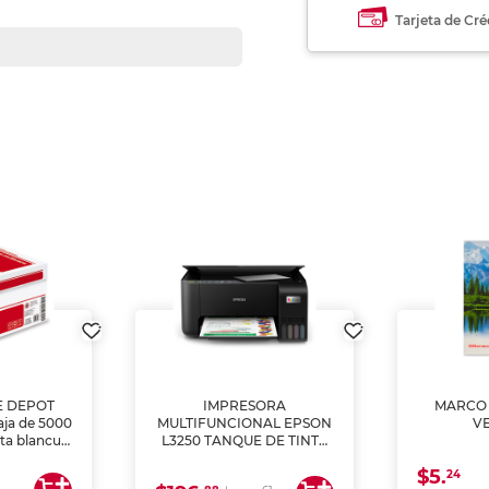
Tarjeta de Cré
E DEPOT
IMPRESORA
MARCO 
aja de 5000
MULTIFUNCIONAL EPSON
V
lta blancura
L3250 TANQUE DE TINTA
 impresoras
(IMPRIME, COPIA Y
$5.
 Ideal para
ESCANEA)
24