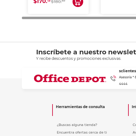
$170.
13
83
$180.
impresión de a
en oficinas y 
Inscríbete a nuestro newslet
Y recibe descuentos y promociones exclusivas.
scliente
Asesoría *
4444
Herramientas de consulta
In
¿Buscas alguna tienda?
C
Encuentra ofertas cerca de ti
A