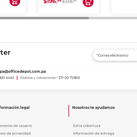
$196.
88
61
lto volumen
$238.
negocios.
ter
spa@officedepot.com.pa
800 4445
Pedidos y cotizaciones *
271 00 71/800
formación legal
Nosotros te ayudamos
onvenio de usuario
Extra cobertura
viso de privacidad
Información de entrega