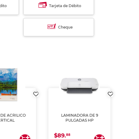
dito
Tarjeta de Débito
Cheque
DE ACRILICO
LAMINADORA DE 9
Pap
ERTICAL
PULGADAS HP
DE
resm
b
$89.
$4.
un
88
2