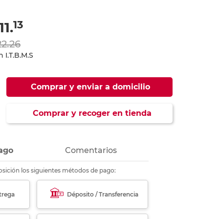
ás
ás
ás
ás
13
11.
22.26
 I.T.B.M.S
Comprar y enviar a domicilio
Comprar y recoger en tienda
ago
Comentarios
sición los siguientes métodos de pago:
trega
Déposito / Transferencia