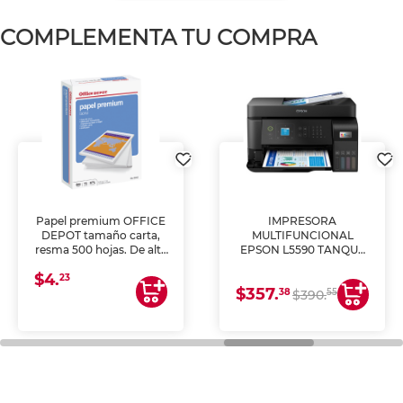
COMPLEMENTA TU COMPRA
Papel premium OFFICE
IMPRESORA
DEPOT tamaño carta,
MULTIFUNCIONAL
resma 500 hojas. De alta
EPSON L5590 TANQUE
blancura y acabado
DE TINTA (IMPRIME,
$4.
uniforme, ideal para
COPIA Y ESCANEA)
23
$357.
impresoras de inyección
38
55
$390.
de tinta y láser,
fotocopiadoras y uso
general de oficina.