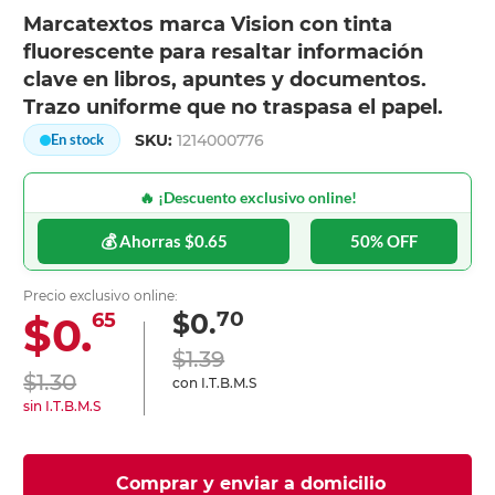
Marcatextos marca Vision con tinta
fluorescente para resaltar información
clave en libros, apuntes y documentos.
Trazo uniforme que no traspasa el papel.
SKU:
1214000776
En stock
🔥 ¡Descuento exclusivo online!
💰 Ahorras $0.65
50% OFF
Precio exclusivo online:
70
$0.
$0.
65
$1.39
$1.30
con I.T.B.M.S
sin I.T.B.M.S
Comprar y enviar a domicilio