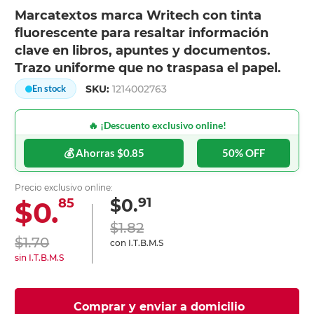
Marcatextos marca Writech con tinta
fluorescente para resaltar información
clave en libros, apuntes y documentos.
Trazo uniforme que no traspasa el papel.
SKU:
1214002763
En stock
🔥 ¡Descuento exclusivo online!
💰 Ahorras $0.85
50% OFF
Precio exclusivo online:
91
$0.
$0.
85
$1.82
$1.70
con I.T.B.M.S
sin I.T.B.M.S
Comprar y enviar a domicilio