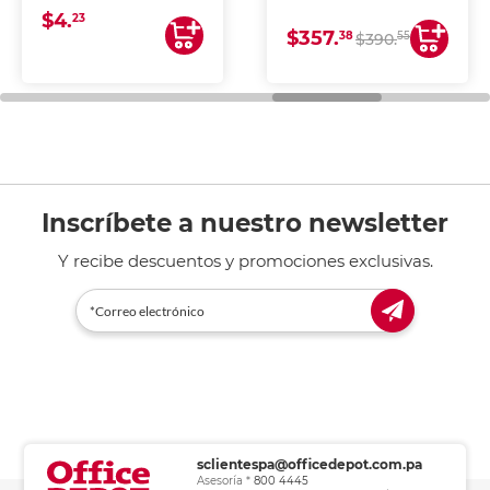
blancura y acabado
DE TINTA (IMPRIME,
$4.
uniforme, ideal para
COPIA Y ESCANEA)
23
$357.
impresoras de inyección
38
55
$390.
de tinta y láser,
fotocopiadoras y uso
general de oficina.
Inscríbete a nuestro newsletter
Y recibe descuentos y promociones exclusivas.
sclientespa@officedepot.com.pa
Asesoría *
800 4445