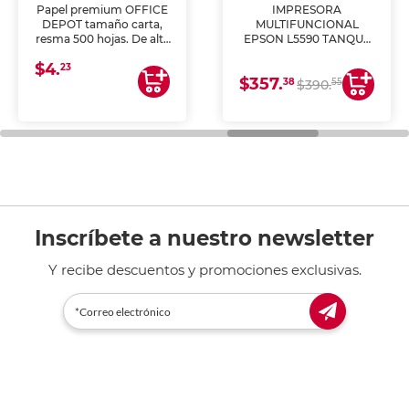
Papel premium OFFICE
IMPRESORA
DEPOT tamaño carta,
MULTIFUNCIONAL
resma 500 hojas. De alta
EPSON L5590 TANQUE
blancura y acabado
DE TINTA (IMPRIME,
$4.
uniforme, ideal para
COPIA Y ESCANEA)
23
$357.
impresoras de inyección
38
55
$390.
de tinta y láser,
fotocopiadoras y uso
general de oficina.
Inscríbete a nuestro newsletter
Y recibe descuentos y promociones exclusivas.