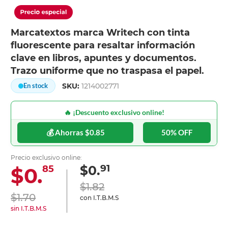
Marcatextos marca Writech con tinta
fluorescente para resaltar información
clave en libros, apuntes y documentos.
Trazo uniforme que no traspasa el papel.
SKU:
1214002771
En stock
🔥 ¡Descuento exclusivo online!
💰 Ahorras $0.85
50% OFF
Precio exclusivo online:
91
$0.
$0.
85
$1.82
$1.70
con I.T.B.M.S
sin I.T.B.M.S