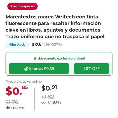
Marcatextos marca Writech con tinta
fluorescente para resaltar información
clave en libros, apuntes y documentos.
Trazo uniforme que no traspasa el papel.
SKU:
1214002773
En stock
🔥 ¡Descuento exclusivo online!
💰 Ahorras $0.85
50% OFF
Precio exclusivo online:
91
$0.
$0.
85
$1.82
$1.70
con I.T.B.M.S
sin I.T.B.M.S