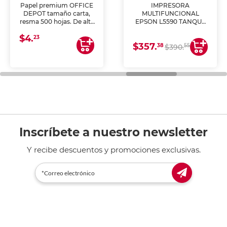
Papel premium OFFICE
IMPRESORA
DEPOT tamaño carta,
MULTIFUNCIONAL
resma 500 hojas. De alta
EPSON L5590 TANQUE
blancura y acabado
DE TINTA (IMPRIME,
$4.
uniforme, ideal para
COPIA Y ESCANEA)
23
$357.
impresoras de inyección
38
55
$390.
de tinta y láser,
fotocopiadoras y uso
general de oficina.
Inscríbete a nuestro newsletter
Y recibe descuentos y promociones exclusivas.