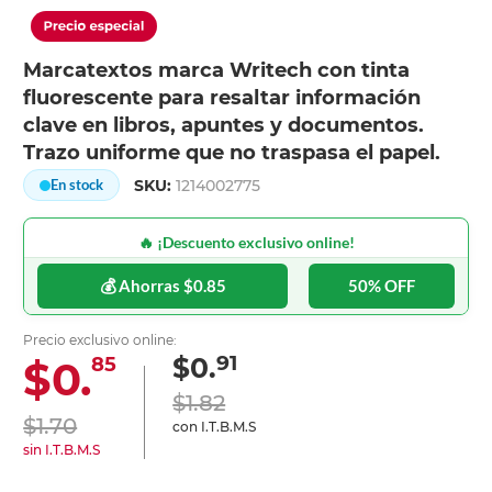
Marcatextos marca Writech con tinta
fluorescente para resaltar información
clave en libros, apuntes y documentos.
Trazo uniforme que no traspasa el papel.
SKU:
1214002775
En stock
🔥 ¡Descuento exclusivo online!
💰 Ahorras $0.85
50% OFF
Precio exclusivo online:
91
$0.
$0.
85
$1.82
$1.70
con I.T.B.M.S
sin I.T.B.M.S