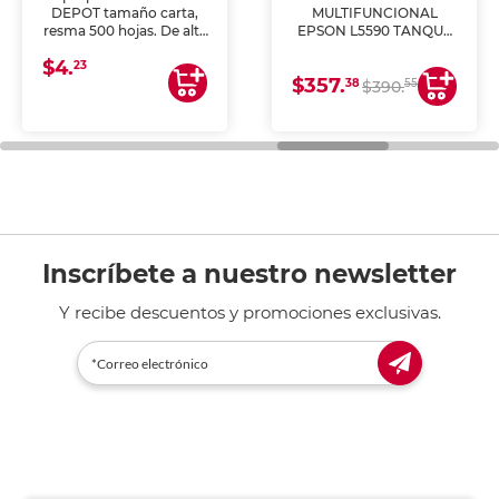
DEPOT tamaño carta,
MULTIFUNCIONAL
resma 500 hojas. De alta
EPSON L5590 TANQUE
blancura y acabado
DE TINTA (IMPRIME,
$4.
uniforme, ideal para
COPIA Y ESCANEA)
23
$357.
impresoras de inyección
38
55
$390.
de tinta y láser,
fotocopiadoras y uso
general de oficina.
Inscríbete a nuestro newsletter
Y recibe descuentos y promociones exclusivas.