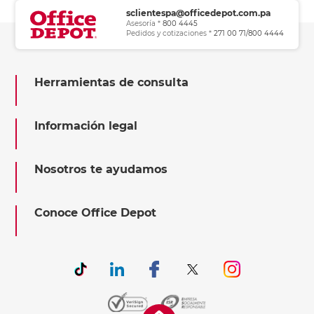
sclientespa@officedepot.com.pa
Asesoría *
800 4445
Pedidos y cotizaciones *
271 00 71/800 4444
Herramientas de consulta
Información legal
Nosotros te ayudamos
Conoce Office Depot