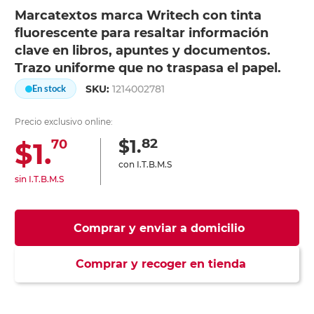
Marcatextos marca Writech con tinta
fluorescente para resaltar información
clave en libros, apuntes y documentos.
Trazo uniforme que no traspasa el papel.
SKU:
1214002781
En stock
Precio exclusivo online:
82
$1.
$1.
70
con I.T.B.M.S
sin I.T.B.M.S
Comprar y enviar a domicilio
Comprar y recoger en tienda