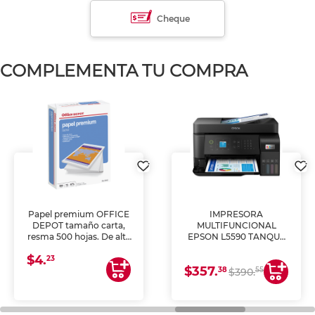
Cheque
COMPLEMENTA TU COMPRA
Papel premium OFFICE
IMPRESORA
DEPOT tamaño carta,
MULTIFUNCIONAL
resma 500 hojas. De alta
EPSON L5590 TANQUE
blancura y acabado
DE TINTA (IMPRIME,
$4.
uniforme, ideal para
COPIA Y ESCANEA)
23
$357.
impresoras de inyección
38
55
$390.
de tinta y láser,
fotocopiadoras y uso
general de oficina.