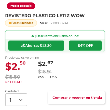
REVISTERO PLASTICO LETIZ WOW
SKU:
1210000241
Pocas unidades
🔥 ¡Descuento exclusivo online!
💰 Ahorras $13.30
84% OFF
Precio exclusivo online:
67
$2.
$2.
50
$16.91
$15.80
con I.T.B.M.S
sin I.T.B.M.S
Cantidad
Comprar y recoger en tienda