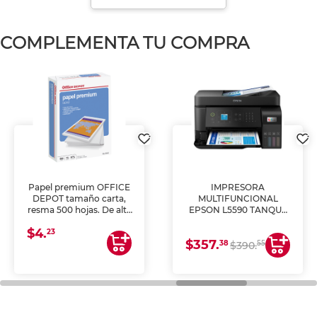
COMPLEMENTA TU COMPRA
Papel premium OFFICE
IMPRESORA
DEPOT tamaño carta,
MULTIFUNCIONAL
resma 500 hojas. De alta
EPSON L5590 TANQUE
blancura y acabado
DE TINTA (IMPRIME,
$4.
uniforme, ideal para
COPIA Y ESCANEA)
23
$357.
impresoras de inyección
38
55
$390.
de tinta y láser,
fotocopiadoras y uso
general de oficina.