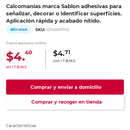
Calcomanías marca Sablon adhesivas para
señalizar, decorar o identificar superficies.
Aplicación rápida y acabado nítido.
SKU:
1214000743
En stock
Precio exclusivo online:
71
$4.
$4.
40
con I.T.B.M.S
sin I.T.B.M.S
Comprar y enviar a domicilio
Comprar y recoger en tienda
Características